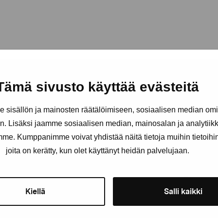
Tämä sivusto käyttää evästeitä
sisällön ja mainosten räätälöimiseen, sosiaalisen median om
. Lisäksi jaamme sosiaalisen median, mainosalan ja analytii
Håll dig uppdaterad om aktuell
amme. Kumppanimme voivat yhdistää näitä tietoja muihin tietoihin, 
och evenemang
joita on kerätty, kun olet käyttänyt heidän palvelujaan.
Förnamn
Efternam
Kiellä
Salli kaikki