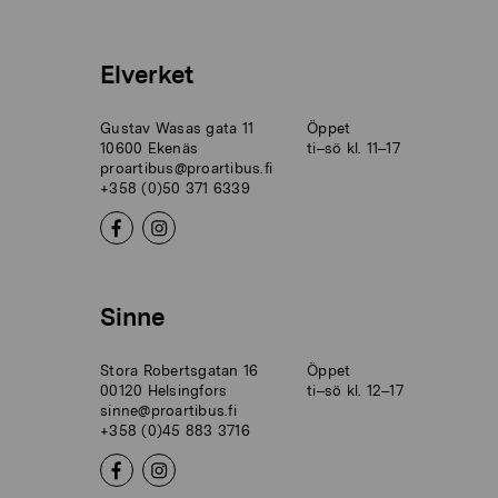
Elverket
Gustav Wasas gata 11
Öppet
10600 Ekenäs
ti–sö kl. 11–17
proartibus@proartibus.fi
+358 (0)50 371 6339
Sinne
Stora Robertsgatan 16
Öppet
00120 Helsingfors
ti–sö kl. 12–17
sinne@proartibus.fi
+358 (0)45 883 3716