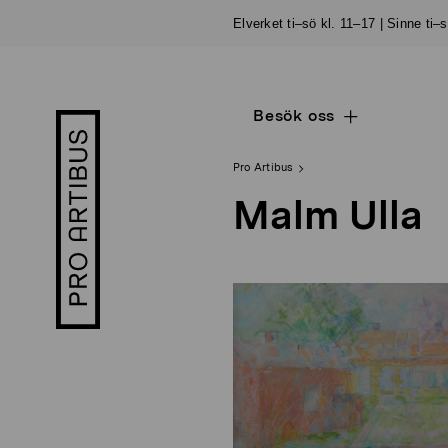
Skip
Elverket ti–sö kl. 11–17 | Sinne ti–
to
content
Besök oss
Open
Pro
sub
Artibus
navigation
logo
Pro Artibus
Malm Ulla