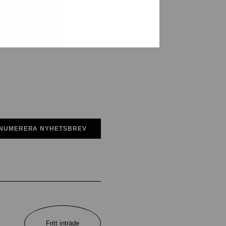
NUMERERA NYHETSBREV
Fritt inträde