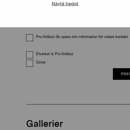
Näytä tiedot
E-postadress
Pro Artibus får spara min information för vidare kontakt
Elverket & Pro Artibus
Sinne
PRE
Gallerier