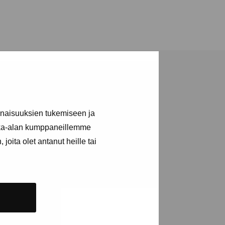
inaisuuksien tukemiseen ja
kka-alan kumppaneillemme
a utställningar
joita olet antanut heille tai
n