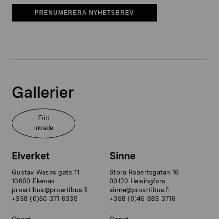
PRENUMERERA NYHETSBREV
Gallerier
Fritt
inträde
Elverket
Sinne
Gustav Wasas gata 11
Stora Robertsgatan 16
10600 Ekenäs
00120 Helsingfors
proartibus@proartibus.fi
sinne@proartibus.fi
+358 (0)50 371 6339
+358 (0)45 883 3716