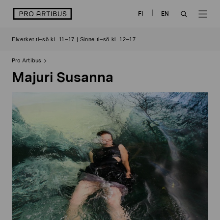
Skip
logo
FI
EN
to
OPEN
OP
content
Elverket ti–sö kl. 11–17 | Sinne ti–sö kl. 12–17
SEARCH
NAV
Pro Artibus
Majuri Susanna