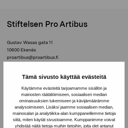
Stiftelsen Pro Artibus
Gustav Wasas gata 11
10600 Ekenäs
proartibus@proartibus.fi
+358 (0)50 371 6339
Tämä sivusto käyttää evästeitä
Käytämme evästeitä tarjoamamme sisällön ja
mainosten räätälöimiseen, sosiaalisen median
Kontakta oss
ominaisuuksien tukemiseen ja kävijämäärämme
analysoimiseen. Lisäksi jaamme sosiaalisen median,
mainosalan ja analytiikka-alan kumppaneillemme tietoja
siitä, miten käytät sivustoamme. Kumppanimme voivat
yhdistää näitä tietoja muihin tietoihin, joita olet antanut