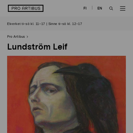
Skip
logo
FI
EN
to
OPEN
OP
content
Elverket ti–sö kl. 11–17 | Sinne ti–sö kl. 12–17
SEARCH
NAV
Pro Artibus
Lundström Leif