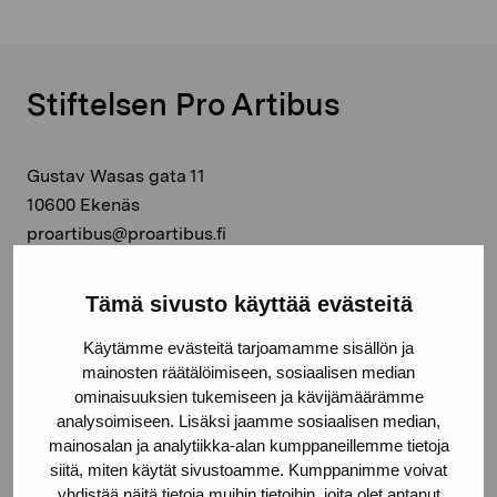
Stiftelsen Pro Artibus
Gustav Wasas gata 11
10600 Ekenäs
proartibus@proartibus.fi
+358 (0)50 371 6339
Tämä sivusto käyttää evästeitä
Käytämme evästeitä tarjoamamme sisällön ja
mainosten räätälöimiseen, sosiaalisen median
Kontakta oss
ominaisuuksien tukemiseen ja kävijämäärämme
analysoimiseen. Lisäksi jaamme sosiaalisen median,
mainosalan ja analytiikka-alan kumppaneillemme tietoja
siitä, miten käytät sivustoamme. Kumppanimme voivat
yhdistää näitä tietoja muihin tietoihin, joita olet antanut