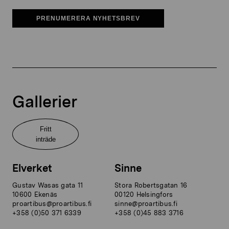
PRENUMERERA NYHETSBREV
Gallerier
Fritt
inträde
Elverket
Sinne
Gustav Wasas gata 11
Stora Robertsgatan 16
10600 Ekenäs
00120 Helsingfors
proartibus@proartibus.fi
sinne@proartibus.fi
+358 (0)50 371 6339
+358 (0)45 883 3716