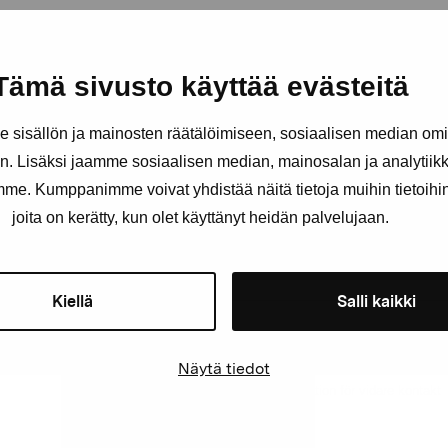
Tämä sivusto käyttää evästeitä
Håll dig uppdaterad om aktuell
och evenemang
sisällön ja mainosten räätälöimiseen, sosiaalisen median om
. Lisäksi jaamme sosiaalisen median, mainosalan ja analytii
Förnamn
Efternam
amme. Kumppanimme voivat yhdistää näitä tietoja muihin tietoihin, 
joita on kerätty, kun olet käyttänyt heidän palvelujaan.
E-postadress
Kiellä
Salli kaikki
Näytä tiedot
Pro Artibus får spara min information för vidare kontakt