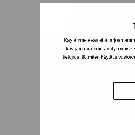
Stiftelsen Pro
Artibus
Käytämme evästeitä tarjoamamme 
Gustav Wasas gata 11
kävijämäärämme analysoimiseen
10600 Ekenäs
tietoja siitä, miten käytät sivusto
proartibus@proartibus.fi
+358 (0)50 371 6339
Kontakta oss