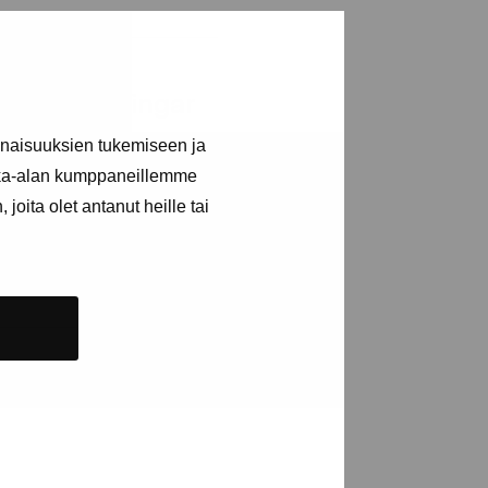
a utställningar
inaisuuksien tukemiseen ja
kka-alan kumppaneillemme
n
joita olet antanut heille tai