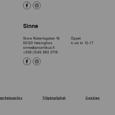
Sinne
Stora Robertsgatan 16
Öppet
00120 Helsingfors
ti–sö kl. 12–17
sinne@proartibus.fi
+358 (0)45 883 3716
egritetspolicy
Tillgänglighet
Cookies