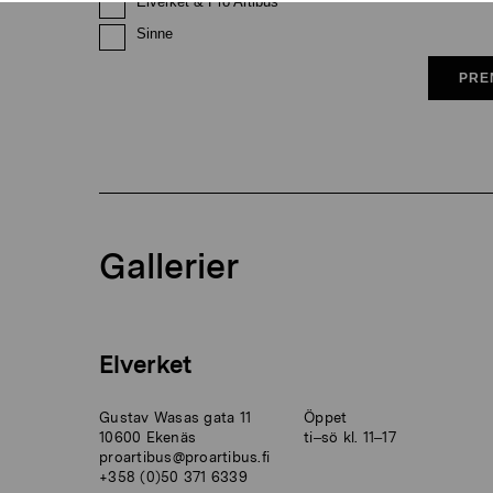
Elverket & Pro Artibus
Sinne
PRE
Gallerier
Elverket
Gustav Wasas gata 11
Öppet
10600 Ekenäs
ti–sö kl. 11–17
proartibus@proartibus.fi
+358 (0)50 371 6339