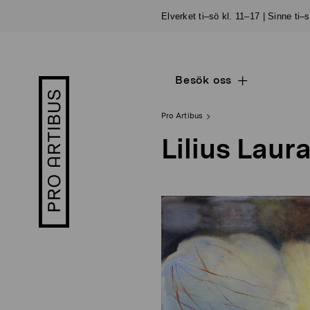
Skip
Elverket ti–sö kl. 11–17 | Sinne ti–
to
content
Besök oss
Open
Pro
sub
Artibus
navigation
logo
Pro Artibus
Lilius Laur