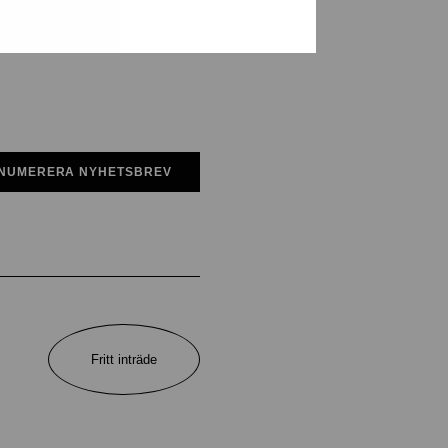
NUMERERA NYHETSBREV
Fritt inträde