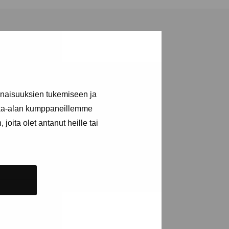
inaisuuksien tukemiseen ja
a utställningar
kka-alan kumppaneillemme
joita olet antanut heille tai
n