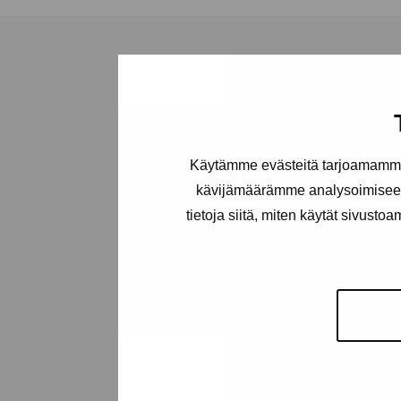
Stiftelsen Pro
Artibus
Käytämme evästeitä tarjoamamme 
kävijämäärämme analysoimiseen
tietoja siitä, miten käytät sivusto
Gustav Wasas gata 11
10600 Ekenäs
proartibus@proartibus.fi
+358 (0)50 371 6339