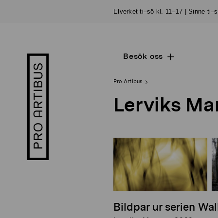
Skip
Elverket ti–sö kl. 11–17 | Sinne ti–
to
content
Besök oss
Open
Pro
sub
Artibus
navigation
logo
Pro Artibus
Lerviks Ma
Bildpar ur serien Wa