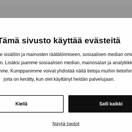
Tämä sivusto käyttää evästeitä
sisällön ja mainosten räätälöimiseen, sosiaalisen median om
Håll dig uppdaterad om aktuell
. Lisäksi jaamme sosiaalisen median, mainosalan ja analytii
och evenemang
amme. Kumppanimme voivat yhdistää näitä tietoja muihin tietoihin, 
joita on kerätty, kun olet käyttänyt heidän palvelujaan.
Förnamn
Efternam
Kiellä
Salli kaikki
E-postadress
Näytä tiedot