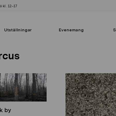
sö kl. 12–17
Utställningar
Evenemang
S
rcus
lk by