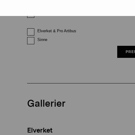
Pro Artibus får spara min information för vidare kontakt
Elverket & Pro Artibus
Sinne
PRE
Gallerier
Elverket