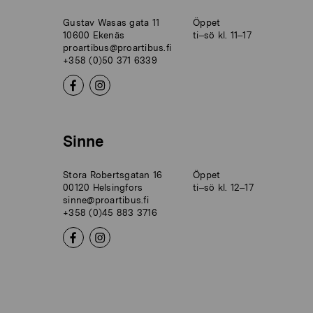
Gustav Wasas gata 11
Öppet
10600 Ekenäs
ti–sö kl. 11–17
proartibus@proartibus.fi
+358 (0)50 371 6339
Sinne
Stora Robertsgatan 16
Öppet
00120 Helsingfors
ti–sö kl. 12–17
sinne@proartibus.fi
+358 (0)45 883 3716