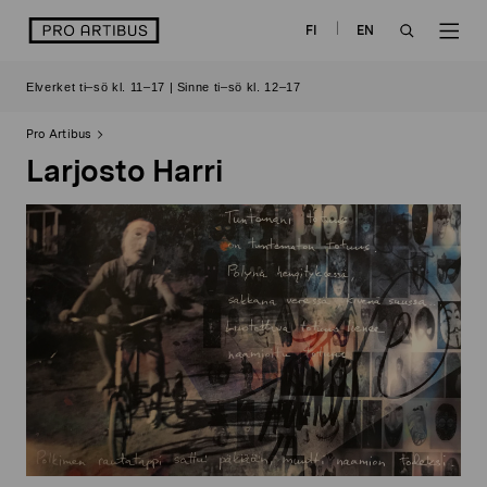
Skip
logo
FI
EN
to
OPEN
OP
content
Elverket ti–sö kl. 11–17 | Sinne ti–sö kl. 12–17
SEARCH
NAV
Pro Artibus
Larjosto Harri