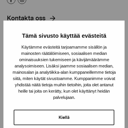
Kontakta oss
Tämä sivusto käyttää evästeitä
Käytämme evästeitä tarjoamamme sisällön ja
Håll dig uppdaterad om aktuella
mainosten räätälöimiseen, sosiaalisen median
ominaisuuksien tukemiseen ja kävijämäärämme
utställningar och evenemang
analysoimiseen. Lisäksi jaamme sosiaalisen median,
mainosalan ja analytiikka-alan kumppaneillemme tietoja
siitä, miten käytät sivustoamme. Kumppanimme voivat
Förnamn
yhdistää näitä tietoja muihin tietoihin, joita olet antanut
heille tai joita on kerätty, kun olet käyttänyt heidän
palvelujaan.
Efternamn
Kiellä
E-postadress