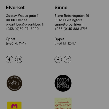
Elverket
Sinne
Gustav Wasas gata 11
Stora Robertsgatan 16
10600 Ekenäs
00120 Helsingfors
proartibus@proartibus.fi
sinne@proartibus.fi
+358 (0)50 371 6339
+358 (0)45 883 3716
Öppet
Öppet
ti–sö kl. 11–17
ti–sö kl. 12–17