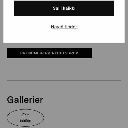
Salli kaikki
Pro Artibus får spara min information för vidare kontakt
Elverket & Pro Artibus
Näytä tiedot
Sinne
PRENUMERERA NYHETSBREV
Gallerier
Fritt
inträde