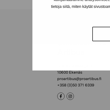
tietoja siitä, miten käytät sivusto
Stiftelsen Pro
Artibus
Gustav Wasas gata 11
10600 Ekenäs
proartibus@proartibus.fi
+358 (0)50 371 6339