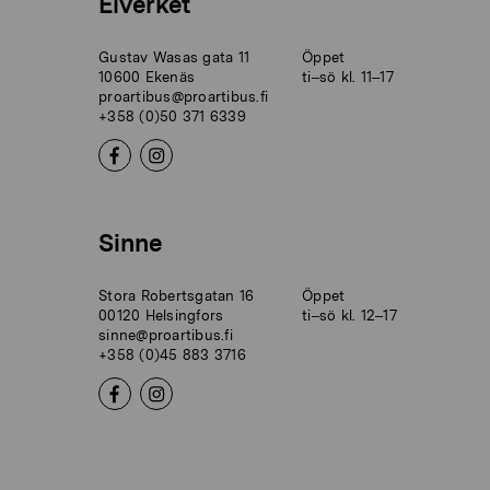
Elverket
Gustav Wasas gata 11
Öppet
10600 Ekenäs
ti–sö kl. 11–17
proartibus@proartibus.fi
+358 (0)50 371 6339
Sinne
Stora Robertsgatan 16
Öppet
00120 Helsingfors
ti–sö kl. 12–17
sinne@proartibus.fi
+358 (0)45 883 3716