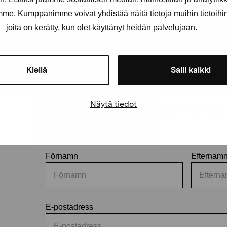
amme. Kumppanimme voivat yhdistää näitä tietoja muihin tietoihin, 
joita on kerätty, kun olet käyttänyt heidän palvelujaan.
Kiellä
Salli kaikki
Näytä tiedot
Håll dig uppdaterad om aktuell
och evenemang
Förnamn
Efternam
E-postadress