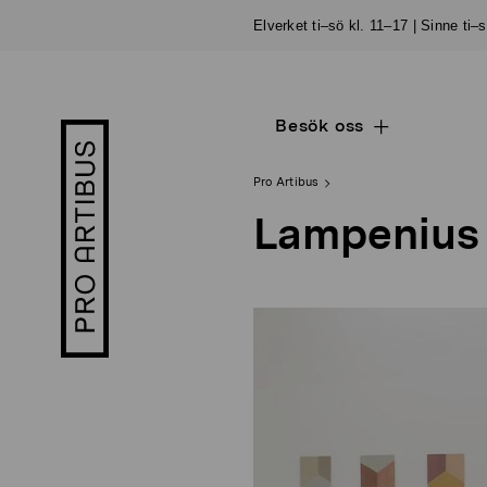
Skip
Elverket ti–sö kl. 11–17 | Sinne ti–
to
content
Besök oss
Open
Pro
sub
Artibus
navigation
logo
Pro Artibus
Lampenius 