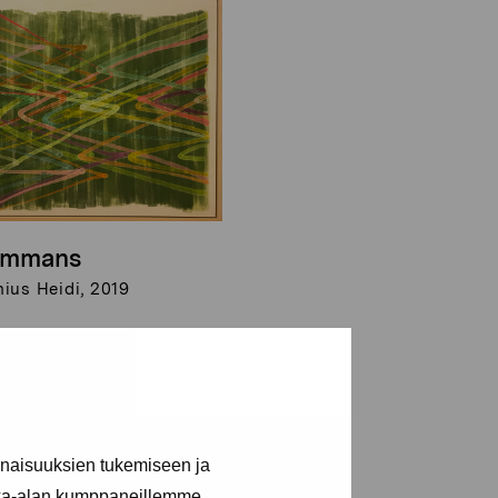
sammans
ius Heidi, 2019
inaisuuksien tukemiseen ja
kka-alan kumppaneillemme