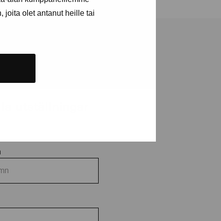
joita olet antanut heille tai
a utställningar
n