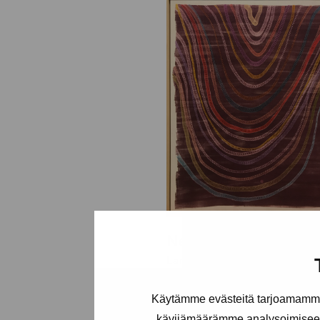
Ner
Lampenius Heidi, 2019
Käytämme evästeitä tarjoamamme 
kävijämäärämme analysoimiseen