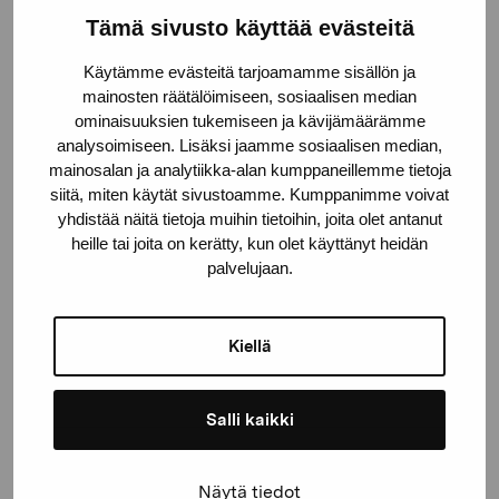
Tämä sivusto käyttää evästeitä
Stiftelsen Pro Artibus
Käytämme evästeitä tarjoamamme sisällön ja
mainosten räätälöimiseen, sosiaalisen median
Gustav Wasas gata 11
ominaisuuksien tukemiseen ja kävijämäärämme
analysoimiseen. Lisäksi jaamme sosiaalisen median,
10600 Ekenäs
mainosalan ja analytiikka-alan kumppaneillemme tietoja
proartibus@proartibus.fi
siitä, miten käytät sivustoamme. Kumppanimme voivat
+358 (0)50 371 6339
yhdistää näitä tietoja muihin tietoihin, joita olet antanut
heille tai joita on kerätty, kun olet käyttänyt heidän
palvelujaan.
Kontakta oss
Kiellä
Salli kaikki
Håll dig uppdaterad om aktuella
Näytä tiedot