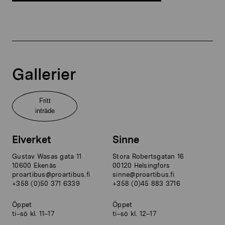
Gallerier
Fritt
inträde
Elverket
Sinne
Gustav Wasas gata 11
Stora Robertsgatan 16
10600 Ekenäs
00120 Helsingfors
proartibus@proartibus.fi
sinne@proartibus.fi
+358 (0)50 371 6339
+358 (0)45 883 3716
Öppet
Öppet
ti–sö kl. 11–17
ti–sö kl. 12–17