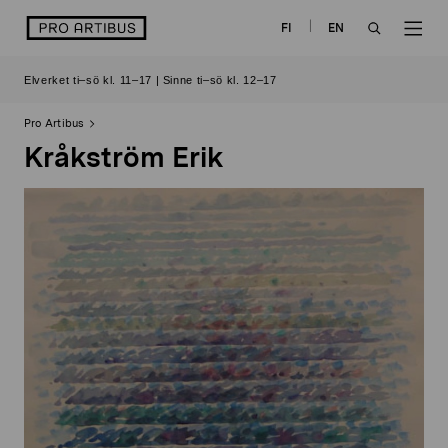
Skip
logo
FI
EN
to
OPEN
OP
content
Elverket ti–sö kl. 11–17 | Sinne ti–sö kl. 12–17
SEARCH
NAV
Pro Artibus
Kråkström Erik