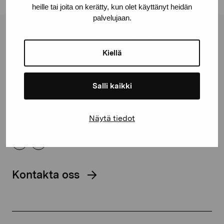
heille tai joita on kerätty, kun olet käyttänyt heidän
palvelujaan.
Stiftelsen Pro Artibus
Kiellä
Gustav Wasas gata 11
Salli kaikki
10600 Ekenäs
proartibus@proartibus.fi
+358 (0)50 371 6339
Näytä tiedot
Kontakta oss