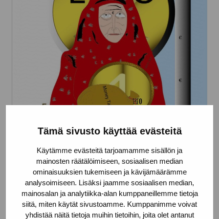
Tämä sivusto käyttää evästeitä
Ur serien ikoner för den moderna
Käytämme evästeitä tarjoamamme sisällön ja
människan
mainosten räätälöimiseen, sosiaalisen median
ominaisuuksien tukemiseen ja kävijämäärämme
Konttinen Timo, 2005
analysoimiseen. Lisäksi jaamme sosiaalisen median,
mainosalan ja analytiikka-alan kumppaneillemme tietoja
siitä, miten käytät sivustoamme. Kumppanimme voivat
yhdistää näitä tietoja muihin tietoihin, joita olet antanut