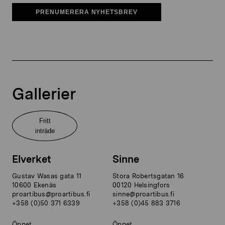
PRENUMERERA NYHETSBREV
Gallerier
Fritt
inträde
Elverket
Sinne
Gustav Wasas gata 11
Stora Robertsgatan 16
10600 Ekenäs
00120 Helsingfors
proartibus@proartibus.fi
sinne@proartibus.fi
+358 (0)50 371 6339
+358 (0)45 883 3716
Öppet
Öppet