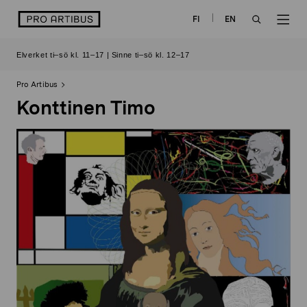
Skip
logo
FI
EN
to
OPEN
OP
content
Elverket ti–sö kl. 11–17 | Sinne ti–sö kl. 12–17
SEARCH
NAV
Pro Artibus
Konttinen Timo