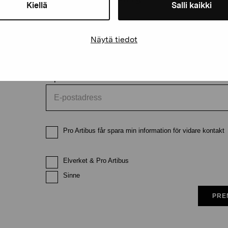
Kiellä
Salli kaikki
Förnamn
Efternam
Näytä tiedot
E-postadress
Pro Artibus får spara min information för vidare kontakt
Elverket & Pro Artibus
Sinne
PRE