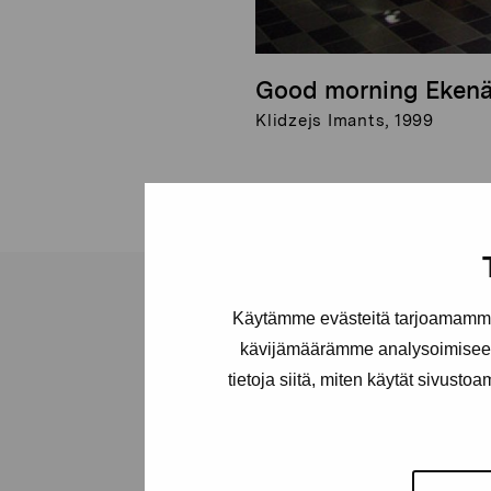
Good morning Eken
Klidzejs Imants, 1999
Käytämme evästeitä tarjoamamme 
kävijämäärämme analysoimiseen
tietoja siitä, miten käytät sivusto
Stiftelsen Pro
Artibus