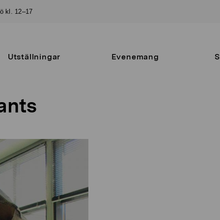
sö kl. 12–17
Utställningar
Evenemang
S
ants