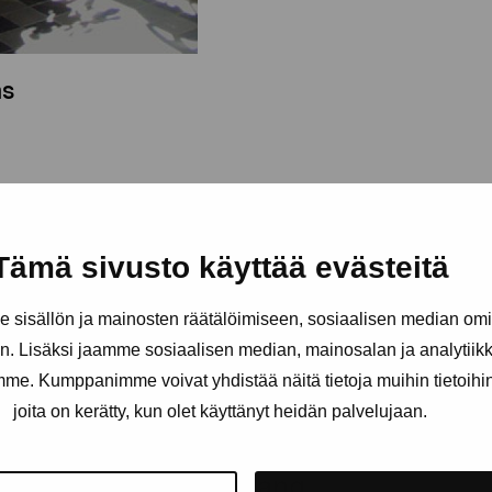
äs
Tämä sivusto käyttää evästeitä
sisällön ja mainosten räätälöimiseen, sosiaalisen median om
. Lisäksi jaamme sosiaalisen median, mainosalan ja analytii
amme. Kumppanimme voivat yhdistää näitä tietoja muihin tietoihin, 
joita on kerätty, kun olet käyttänyt heidän palvelujaan.
Håll dig uppdaterad om aktuell
och evenemang