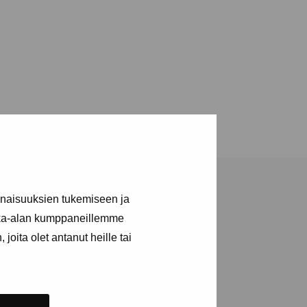
inaisuuksien tukemiseen ja
kka-alan kumppaneillemme
joita olet antanut heille tai
a utställningar