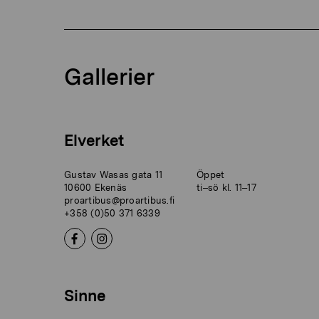
Gallerier
Elverket
Gustav Wasas gata 11
Öppet
10600 Ekenäs
ti–sö kl. 11–17
proartibus@proartibus.fi
+358 (0)50 371 6339
Sinne