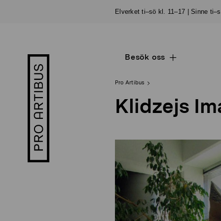
Skip
Elverket ti–sö kl. 11–17 | Sinne ti–
to
content
Besök oss
Open
Pro
sub
Artibus
navigation
logo
Pro Artibus
Klidzejs Im