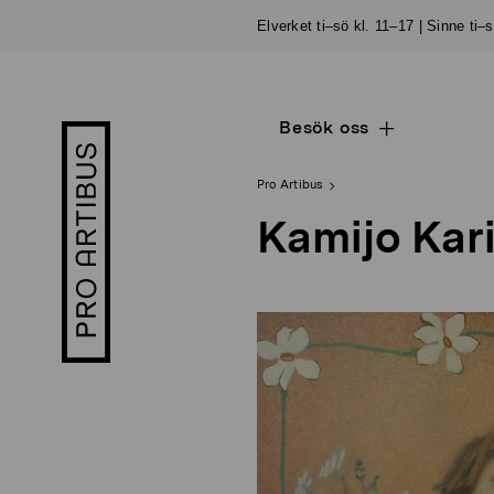
Skip
Elverket ti–sö kl. 11–17 | Sinne ti–
to
content
Besök oss
Open
Pro
sub
Artibus
navigation
logo
Pro Artibus
Kamijo Kar