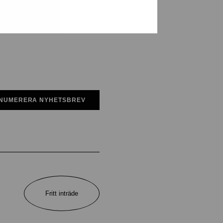
NUMERERA NYHETSBREV
Fritt inträde