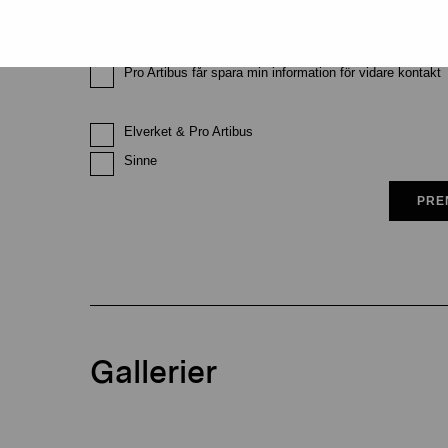
Pro Artibus får spara min information för vidare kontakt
Elverket & Pro Artibus
Sinne
PRE
Gallerier