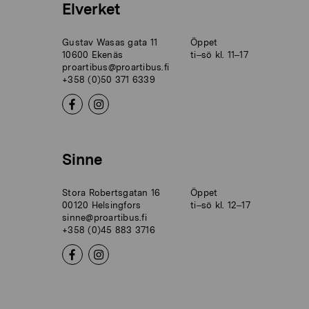
Elverket
Gustav Wasas gata 11
Öppet
10600 Ekenäs
ti–sö kl. 11–17
proartibus@proartibus.fi
+358 (0)50 371 6339
Sinne
Stora Robertsgatan 16
Öppet
00120 Helsingfors
ti–sö kl. 12–17
sinne@proartibus.fi
+358 (0)45 883 3716