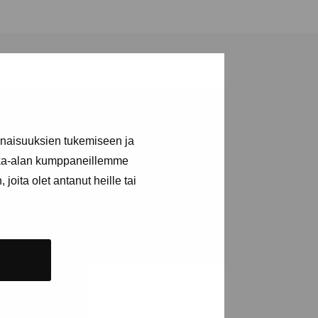
inaisuuksien tukemiseen ja
a utställningar
kka-alan kumppaneillemme
joita olet antanut heille tai
n