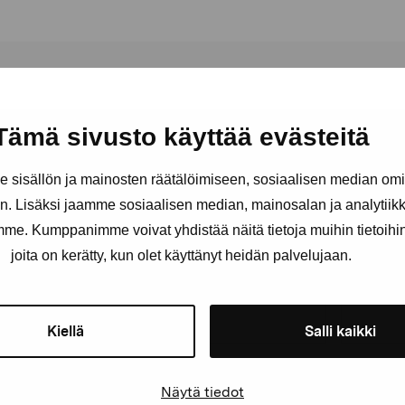
Tämä sivusto käyttää evästeitä
sisällön ja mainosten räätälöimiseen, sosiaalisen median om
Håll dig uppdaterad om aktuell
. Lisäksi jaamme sosiaalisen median, mainosalan ja analytii
och evenemang
amme. Kumppanimme voivat yhdistää näitä tietoja muihin tietoihin, 
joita on kerätty, kun olet käyttänyt heidän palvelujaan.
Förnamn
Efternam
Kiellä
Salli kaikki
E-postadress
Näytä tiedot