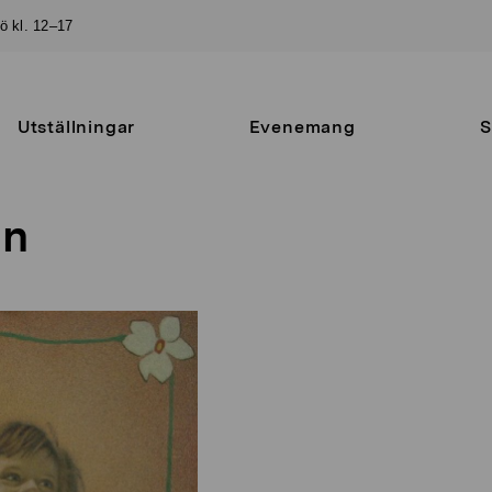
sö kl. 12–17
Utställningar
Evenemang
S
in