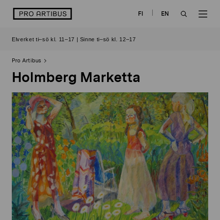
Skip
logo
FI
EN
to
OPEN
OP
content
Elverket ti–sö kl. 11–17 | Sinne ti–sö kl. 12–17
SEARCH
NAV
Pro Artibus
Holmberg Marketta