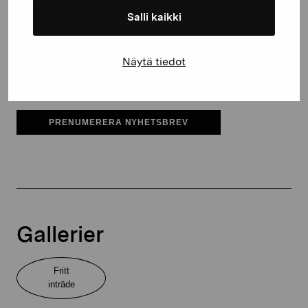
Salli kaikki
Pro Artibus får spara min information för vidare kontakt
Elverket & Pro Artibus
Näytä tiedot
Sinne
PRENUMERERA NYHETSBREV
Gallerier
Fritt
inträde