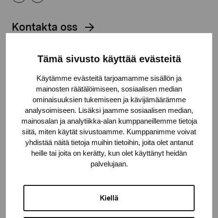
Kontakta oss
Tämä sivusto käyttää evästeitä
Käytämme evästeitä tarjoamamme sisällön ja
Håll dig uppdaterad om aktuella
mainosten räätälöimiseen, sosiaalisen median
ominaisuuksien tukemiseen ja kävijämäärämme
utställningar och evenemang
analysoimiseen. Lisäksi jaamme sosiaalisen median,
mainosalan ja analytiikka-alan kumppaneillemme tietoja
siitä, miten käytät sivustoamme. Kumppanimme voivat
Förnamn
yhdistää näitä tietoja muihin tietoihin, joita olet antanut
heille tai joita on kerätty, kun olet käyttänyt heidän
palvelujaan.
Efternamn
Kiellä
E-postadress