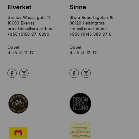
Elverket
Sinne
Gustav Wasas gata 11
Stora Robertsgatan 16
10600 Ekenäs
00120 Helsingfors
proartibus@proartibus.fi
sinne@proartibus.fi
+358 (0)50 371 6339
+358 (0)45 883 3716
Öppet
Öppet
ti–sö kl. 11–17
ti–sö kl. 12–17