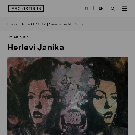
Skip
logo
FI
EN
to
OPEN
OP
content
Elverket ti–sö kl. 11–17 | Sinne ti–sö kl. 12–17
SEARCH
NAV
Pro Artibus
Herlevi Janika