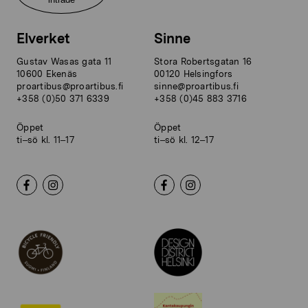
Elverket
Sinne
Gustav Wasas gata 11
Stora Robertsgatan 16
10600 Ekenäs
00120 Helsingfors
proartibus@proartibus.fi
sinne@proartibus.fi
+358 (0)50 371 6339
+358 (0)45 883 3716
Öppet
Öppet
ti–sö kl. 11–17
ti–sö kl. 12–17