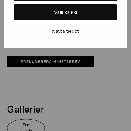
Salli kaikki
Pro Artibus får spara min information för vidare kontakt
Näytä tiedot
Elverket & Pro Artibus
Sinne
PRENUMERERA NYHETSBREV
Gallerier
Fritt
inträde