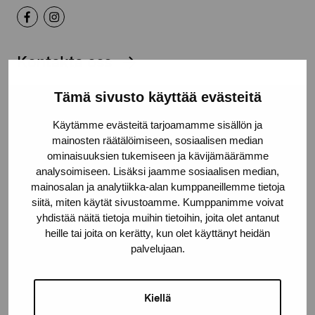
Kontakta oss
Tämä sivusto käyttää evästeitä
Käytämme evästeitä tarjoamamme sisällön ja
mainosten räätälöimiseen, sosiaalisen median
Håll dig uppdaterad om aktuella
ominaisuuksien tukemiseen ja kävijämäärämme
utställningar och evenemang
analysoimiseen. Lisäksi jaamme sosiaalisen median,
mainosalan ja analytiikka-alan kumppaneillemme tietoja
siitä, miten käytät sivustoamme. Kumppanimme voivat
Förnamn
yhdistää näitä tietoja muihin tietoihin, joita olet antanut
heille tai joita on kerätty, kun olet käyttänyt heidän
palvelujaan.
Efternamn
Kiellä
E-postadress