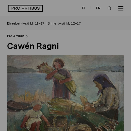
Skip
logo
FI
EN
to
OPEN
OP
content
Elverket ti–sö kl. 11–17 | Sinne ti–sö kl. 12–17
SEARCH
NAV
Pro Artibus
Cawén Ragni