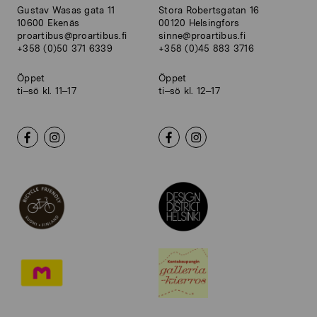
Gustav Wasas gata 11
Stora Robertsgatan 16
10600 Ekenäs
00120 Helsingfors
proartibus@proartibus.fi
sinne@proartibus.fi
+358 (0)50 371 6339
+358 (0)45 883 3716
Öppet
Öppet
ti–sö kl. 11–17
ti–sö kl. 12–17