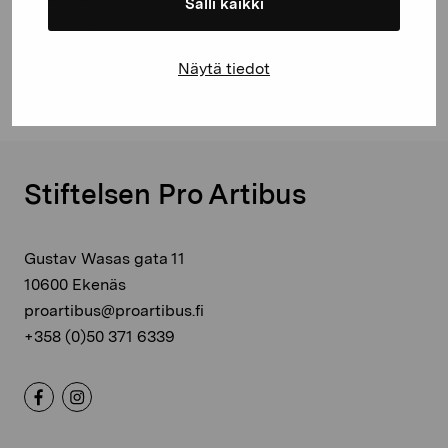
Salli kaikki
Cawén Ragni
Näytä tiedot
Stiftelsen Pro Artibus
Gustav Wasas gata 11
10600 Ekenäs
proartibus@proartibus.fi
+358 (0)50 371 6339