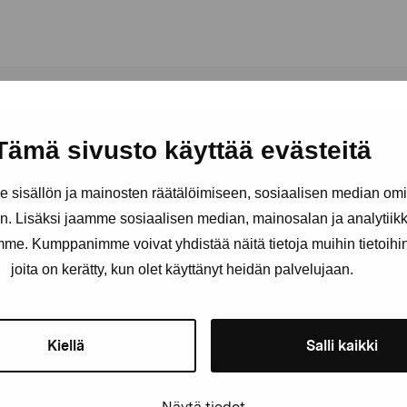
Tämä sivusto käyttää evästeitä
sisällön ja mainosten räätälöimiseen, sosiaalisen median om
. Lisäksi jaamme sosiaalisen median, mainosalan ja analytii
Håll dig uppdaterad om aktuell
amme. Kumppanimme voivat yhdistää näitä tietoja muihin tietoihin, 
och evenemang
joita on kerätty, kun olet käyttänyt heidän palvelujaan.
Förnamn
Efternam
Kiellä
Salli kaikki
E-postadress
Näytä tiedot