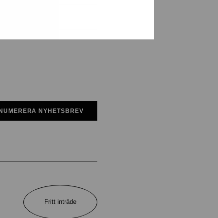
NUMERERA NYHETSBREV
Fritt inträde