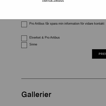
Pro Artibus får spara min information för vidare kontakt
Elverket & Pro Artibus
Sinne
PRE
Gallerier