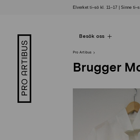
Skip
Elverket ti–sö kl. 11–17 | Sinne ti–
to
content
Besök oss
Open
Pro
sub
Artibus
navigation
logo
Pro Artibus
Brugger M