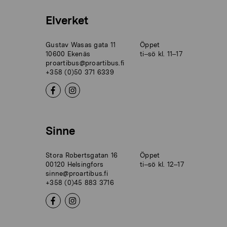
Elverket
Gustav Wasas gata 11
Öppet
10600 Ekenäs
ti–sö kl. 11–17
proartibus@proartibus.fi
+358 (0)50 371 6339
Sinne
Stora Robertsgatan 16
Öppet
00120 Helsingfors
ti–sö kl. 12–17
sinne@proartibus.fi
+358 (0)45 883 3716