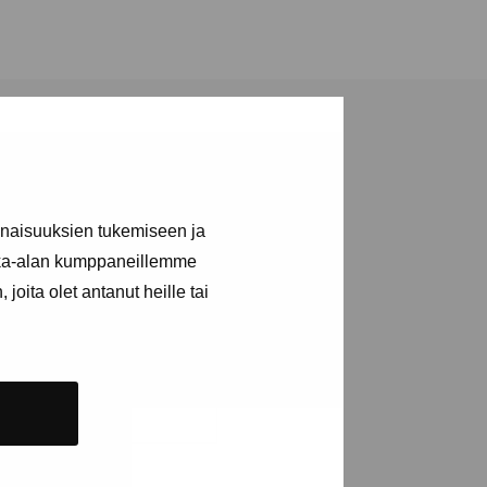
inaisuuksien tukemiseen ja
kka-alan kumppaneillemme
a utställningar
joita olet antanut heille tai
n