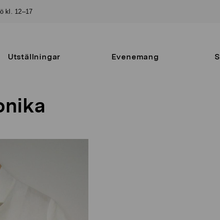
sö kl. 12–17
Utställningar
Evenemang
S
onika