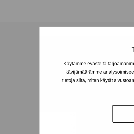
Stiftelsen Pro
Käytämme evästeitä tarjoamamme 
Artibus
kävijämäärämme analysoimiseen
tietoja siitä, miten käytät sivusto
Gustav Wasas gata 11
10600 Ekenäs
proartibus@proartibus.fi
+358 (0)50 371 6339