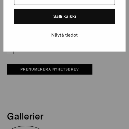
E-postadress
Salli kaikki
Pro Artibus får spara min information för vidare kontakt
Näytä tiedot
Elverket & Pro Artibus
Sinne
PRENUMERERA NYHETSBREV
Gallerier