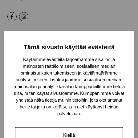
Kontakta oss
Tämä sivusto käyttää evästeitä
Käytämme evästeitä tarjoamamme sisällön ja
mainosten räätälöimiseen, sosiaalisen median
ominaisuuksien tukemiseen ja kävijämäärämme
Håll dig uppdaterad om aktuella
analysoimiseen. Lisäksi jaamme sosiaalisen median,
utställningar och evenemang
mainosalan ja analytiikka-alan kumppaneillemme tietoja
siitä, miten käytät sivustoamme. Kumppanimme voivat
yhdistää näitä tietoja muihin tietoihin, joita olet antanut
Förnamn
heille tai joita on kerätty, kun olet käyttänyt heidän
palvelujaan.
Efternamn
Kiellä