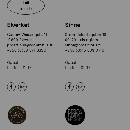
Fritt
inträde
Elverket
Sinne
Gustav Wasas gata 11
Stora Robertsgatan 16
10600 Ekenäs
00120 Helsingfors
proartibus@proartibus.fi
sinne@proartibus.fi
+358 (0)50 371 6339
+358 (0)45 883 3716
Öppet
Öppet
ti–sö kl. 11–17
ti–sö kl. 12–17