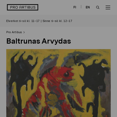
Skip
logo
FI
EN
to
OPEN
OP
content
Elverket ti–sö kl. 11–17 | Sinne ti–sö kl. 12–17
SEARCH
NAV
Pro Artibus
Baltrunas Arvydas