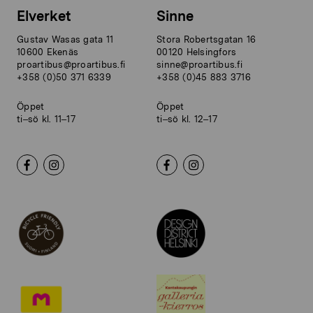
Elverket
Sinne
Gustav Wasas gata 11
Stora Robertsgatan 16
10600 Ekenäs
00120 Helsingfors
proartibus@proartibus.fi
sinne@proartibus.fi
+358 (0)50 371 6339
+358 (0)45 883 3716
Öppet
Öppet
ti–sö kl. 11–17
ti–sö kl. 12–17