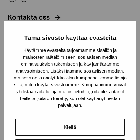
Kontakta oss
Tämä sivusto käyttää evästeitä
Käytämme evästeitä tarjoamamme sisällön ja
Håll dig uppdaterad om aktuella
mainosten räätälöimiseen, sosiaalisen median
ominaisuuksien tukemiseen ja kävijämäärämme
utställningar och evenemang
analysoimiseen. Lisäksi jaamme sosiaalisen median,
mainosalan ja analytiikka-alan kumppaneillemme tietoja
siitä, miten käytät sivustoamme. Kumppanimme voivat
Förnamn
yhdistää näitä tietoja muihin tietoihin, joita olet antanut
heille tai joita on kerätty, kun olet käyttänyt heidän
palvelujaan.
Efternamn
Kiellä
E-postadress