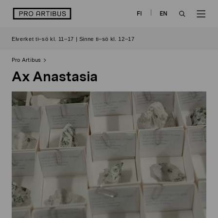
Skip
logo
FI
EN
to
OPEN
OP
content
Elverket ti–sö kl. 11–17 | Sinne ti–sö kl. 12–17
SEARCH
NAV
Pro Artibus
Ax Anastasia