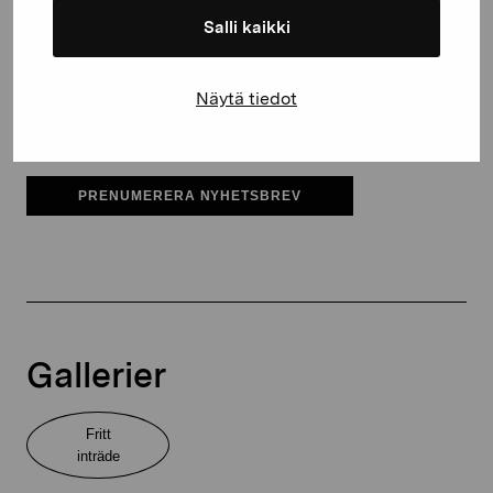
Salli kaikki
Pro Artibus får spara min information för vidare kontakt
Elverket & Pro Artibus
Näytä tiedot
Sinne
PRENUMERERA NYHETSBREV
Gallerier
Fritt
inträde