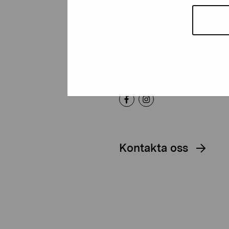
Artibus
Gustav Wasas gata 11
10600 Ekenäs
proartibus@proartibus.fi
+358 (0)50 371 6339
Kontakta oss