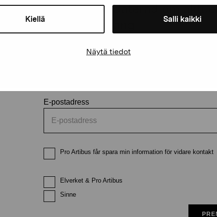
Håll dig uppdaterad om aktuell
Kiellä
Salli kaikki
och evenemang
Näytä tiedot
Förnamn
Efternam
E-postadress
Pro Artibus får spara min information för vidare kontakt
Elverket & Pro Artibus
Sinne
PRE