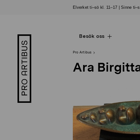
Skip
Elverket ti–sö kl. 11–17 | Sinne ti–
to
content
Besök oss
Open
Pro
sub
Artibus
navigation
logo
Pro Artibus
Ara Birgitt