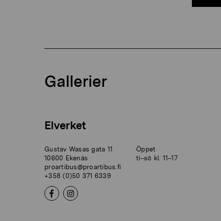
Gallerier
Elverket
Gustav Wasas gata 11
Öppet
10600 Ekenäs
ti–sö kl. 11–17
proartibus@proartibus.fi
+358 (0)50 371 6339