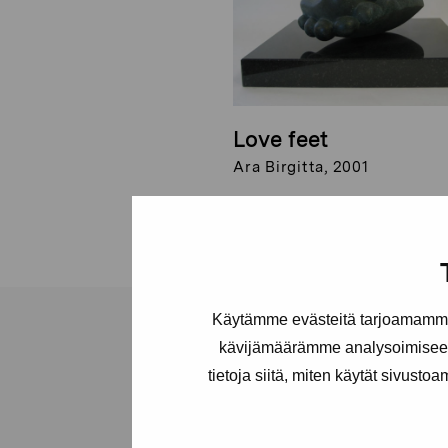
Love feet
Ara Birgitta, 2001
Käytämme evästeitä tarjoamamme 
kävijämäärämme analysoimiseen
tietoja siitä, miten käytät sivusto
Stiftelsen Pro