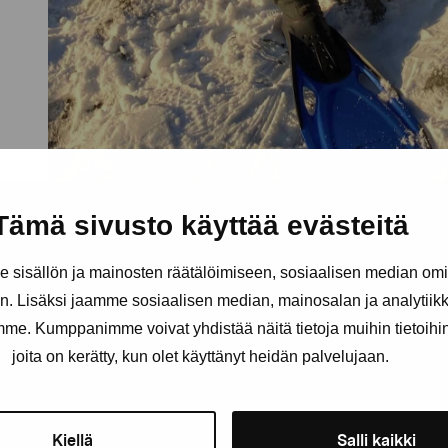
Tämä sivusto käyttää evästeitä
Ninni Wager’s six month long residency sta
sisällön ja mainosten räätälöimiseen, sosiaalisen median om
Pro Artibus Foundation’s residency progra
. Lisäksi jaamme sosiaalisen median, mainosalan ja analytii
Centre Korpoström is implemented in colla
amme. Kumppanimme voivat yhdistää näitä tietoja muihin tietoihin, 
joita on kerätty, kun olet käyttänyt heidän palvelujaan.
Åbolands Skärgådsstiftelse (Åboland Arch
and the Åbo Akademi marine biological rese
Kiellä
Salli kaikki