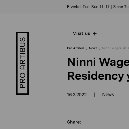
Skip
Elverket Tue–Sun 11–17 | Sinne T
to
content
Visit us
Open
Pro
sub
Artibus
navigation
logo
Pro Artibus
News
Ninni Wager arti
Ninni Wager
Residency 
16.3.2022
|
News
Share: