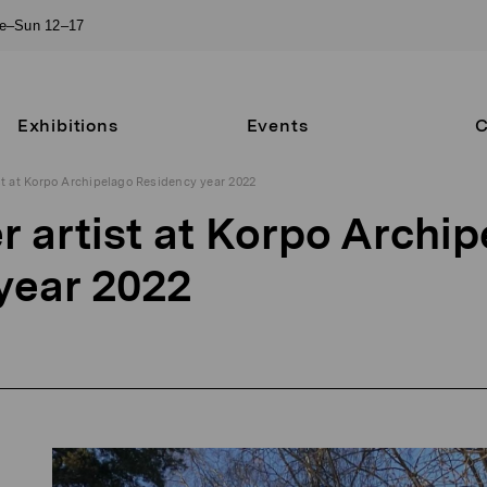
ue–Sun 12–17
Exhibitions
Events
C
st at Korpo Archipelago Residency year 2022
 artist at Korpo Archi
year 2022