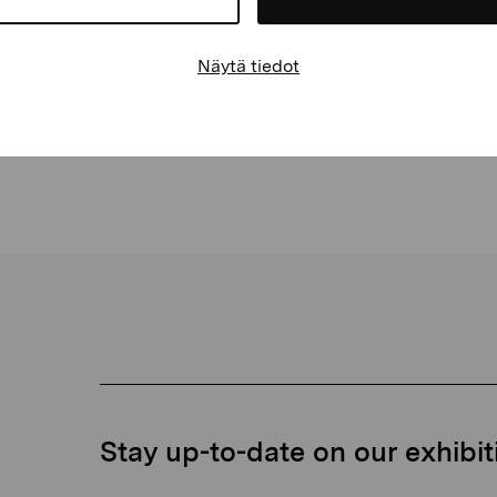
Näytä tiedot
Stay up-to-date on our exhibi