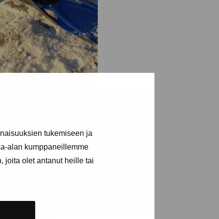
rts in May 2022. The
inaisuuksien tukemiseen ja
m at the Archipelago
kka-alan kumppaneillemme
boration with
joita olet antanut heille tai
ipelago Foundation)
arch station.