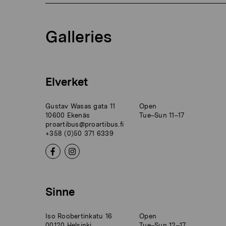
Galleries
Elverket
Gustav Wasas gata 11
Open
10600 Ekenäs
Tue–Sun 11–17
proartibus@proartibus.fi
+358 (0)50 371 6339
Sinne
Iso Roobertinkatu 16
Open
00120 Helsinki
Tue–Sun 12–17