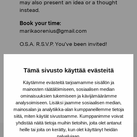
may also present an idea or a thought
instead.
Book your time:
marikaorenius@gmail.com
O.S.A. R.S.V.P. You’ve been invited!
Tämä sivusto käyttää evästeitä
Share:
Käytämme evästeitä tarjoamamme sisällön ja
Facebook
mainosten räätälöimiseen, sosiaalisen median
ominaisuuksien tukemiseen ja kävijämäärämme
Linkedin
analysoimiseen. Lisäksi jaamme sosiaalisen median,
mainosalan ja analytiikka-alan kumppaneillemme tietoja
siitä, miten käytät sivustoamme. Kumppanimme voivat
yhdistää näitä tietoja muihin tietoihin, joita olet antanut
heille tai joita on kerätty, kun olet käyttänyt heidän
palvelujaan.