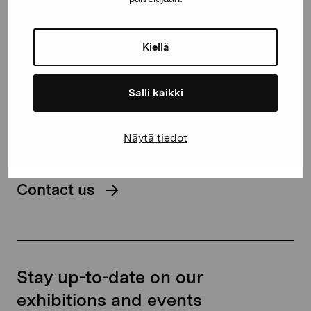
Pro Artibus Foundation
Kiellä
Gustav Wasas gata 11
10600 Ekenäs
proartibus@proartibus.fi
Salli kaikki
+358 (0)50 371 6339
Näytä tiedot
Contact us
Stay up-to-date on our
exhibitions and events