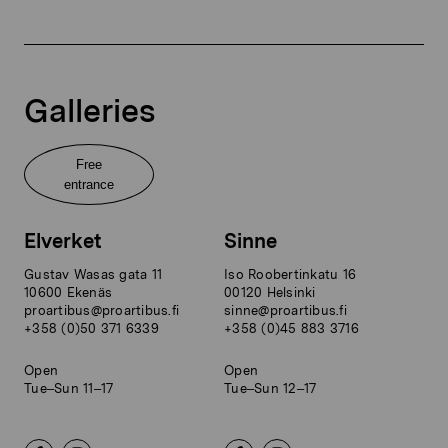
Galleries
Free
entrance
Elverket
Sinne
Gustav Wasas gata 11
Iso Roobertinkatu 16
10600 Ekenäs
00120 Helsinki
proartibus@proartibus.fi
sinne@proartibus.fi
+358 (0)50 371 6339
+358 (0)45 883 3716
Open
Open
Tue–Sun 11–17
Tue–Sun 12–17