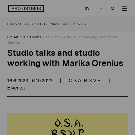
Skip
logo
SV
FI
to
OPEN
OP
content
Elverket Tue–Sun 11–17 | Sinne Tue–Sun 12–17
SEARCH
NAV
Pro Artibus
Events
Studio talks and studio working with Marika
Orenius
Studio talks and studio
working with Marika Orenius
16.6.2023
6.10.2023
|
|
-
O.S.A. R.S.V.P.
Elverket