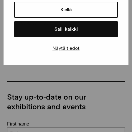
Gustav Wasas gata 11
10600 Ekenäs
Kiellä
proartibus@proartibus.fi
+358 (0)50 371 6339
Salli kaikki
Näytä tiedot
Contact us
Stay up-to-date on our
exhibitions and events
First name