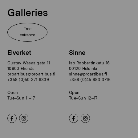
Galleries
Free
entrance
Elverket
Sinne
Gustav Wasas gata 11
Iso Roobertinkatu 16
10600 Ekenäs
00120 Helsinki
proartibus@proartibus.fi
sinne@proartibus.fi
+358 (0)50 371 6339
+358 (0)45 883 3716
Open
Open
Tue–Sun 11–17
Tue–Sun 12–17