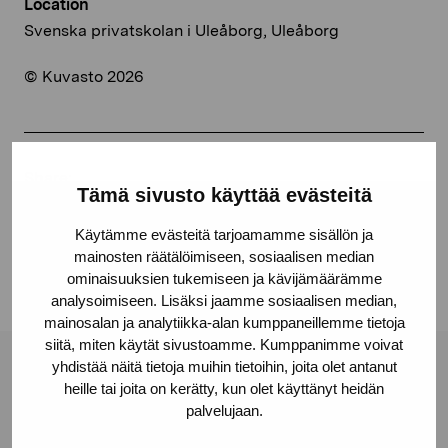
Location
Svenska privatskolan i Uleåborg, Uleåborg
© Kuvasto 2026
Share:
Tämä sivusto käyttää evästeitä
Facebook
Käytämme evästeitä tarjoamamme sisällön ja
Linkedin
mainosten räätälöimiseen, sosiaalisen median
ominaisuuksien tukemiseen ja kävijämäärämme
analysoimiseen. Lisäksi jaamme sosiaalisen median,
mainosalan ja analytiikka-alan kumppaneillemme tietoja
siitä, miten käytät sivustoamme. Kumppanimme voivat
yhdistää näitä tietoja muihin tietoihin, joita olet antanut
Pro Artibus Foundation
heille tai joita on kerätty, kun olet käyttänyt heidän
palvelujaan.