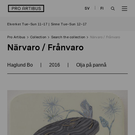
Skip
logo
SV
FI
to
OPEN
OP
content
Elverket Tue–Sun 11–17 | Sinne Tue–Sun 12–17
SEARCH
NAV
Pro Artibus
Collection
Search the collection
Närvaro / Frånvaro
Närvaro / Frånvaro
|
|
Haglund Bo
2016
Olja på pannå