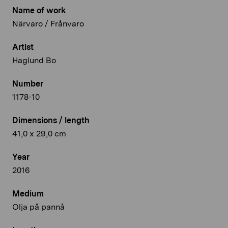
Name of work
Närvaro / Frånvaro
Artist
Haglund Bo
Number
1178-10
Dimensions / length
41,0 x 29,0 cm
Year
2016
Medium
Olja på pannå