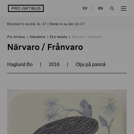
Siirry
logo
SV
EN
sisältöön
OPEN
OP
Elverket ti–su klo 11–17 | Sinne ti–su klo 12–17
SEARCH
NAV
Pro Artibus
Kokoelma
Etsi teosta
Närvaro / Frånvaro
Närvaro / Frånvaro
|
|
Haglund Bo
2016
Olja på pannå