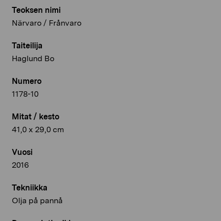
Teoksen nimi
Närvaro / Frånvaro
Taiteilija
Haglund Bo
Numero
1178-10
Mitat / kesto
41,0 x 29,0 cm
Vuosi
2016
Tekniikka
Olja på pannå