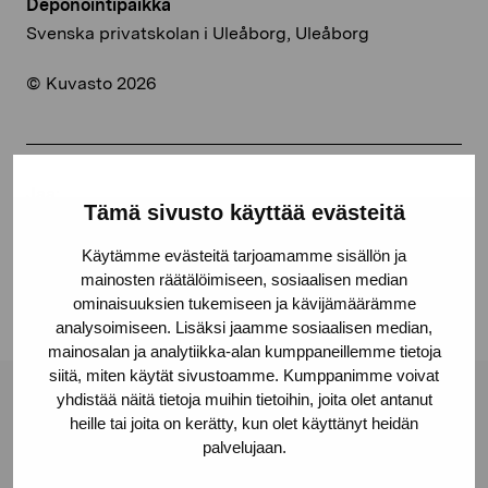
Deponointipaikka
Svenska privatskolan i Uleåborg, Uleåborg
© Kuvasto 2026
Jaa:
Tämä sivusto käyttää evästeitä
Facebook
Käytämme evästeitä tarjoamamme sisällön ja
Linkedin
mainosten räätälöimiseen, sosiaalisen median
ominaisuuksien tukemiseen ja kävijämäärämme
analysoimiseen. Lisäksi jaamme sosiaalisen median,
mainosalan ja analytiikka-alan kumppaneillemme tietoja
siitä, miten käytät sivustoamme. Kumppanimme voivat
yhdistää näitä tietoja muihin tietoihin, joita olet antanut
Pro Artibus -säätiö
heille tai joita on kerätty, kun olet käyttänyt heidän
palvelujaan.