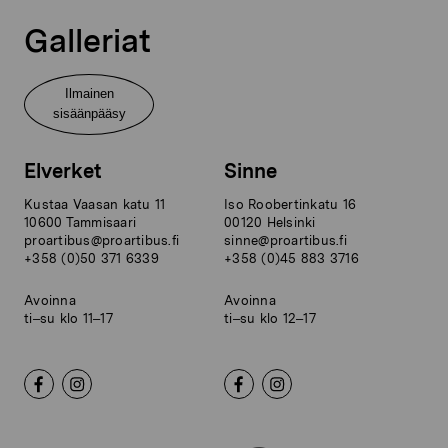
Galleriat
Ilmainen
sisäänpääsy
Elverket
Sinne
Kustaa Vaasan katu 11
Iso Roobertinkatu 16
10600 Tammisaari
00120 Helsinki
proartibus@proartibus.fi
sinne@proartibus.fi
+358 (0)50 371 6339
+358 (0)45 883 3716
Avoinna
Avoinna
ti–su klo 11–17
ti–su klo 12–17