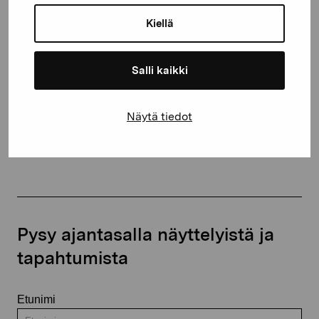
Kustaa Vaasan katu 11
10600 Tammisaari
Kiellä
proartibus@proartibus.fi
+358 (0)50 371 6339
Salli kaikki
Näytä tiedot
Ota yhteyttä
Pysy ajantasalla näyttelyistä ja
tapahtumista
Etunimi