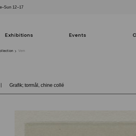
ue–Sun 12–17
Exhibitions
Events
C
ollection
Vem
|
Grafik; torrnål, chine collé