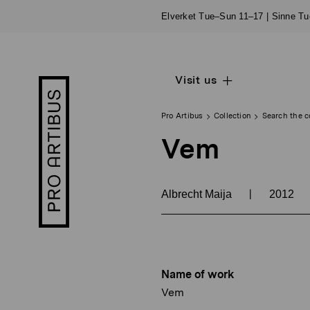
Skip
Elverket Tue–Sun 11–17 | Sinne T
to
content
Visit us
Open
Pro
sub
Artibus
navigation
logo
Pro Artibus
Collection
Search the c
Vem
|
Albrecht Maija
2012
Name of work
Vem