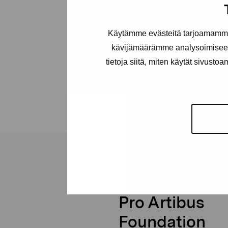
Käytämme evästeitä tarjoamamme 
kävijämäärämme analysoimiseen
tietoja siitä, miten käytät sivusto
Pro Artibus
Foundation