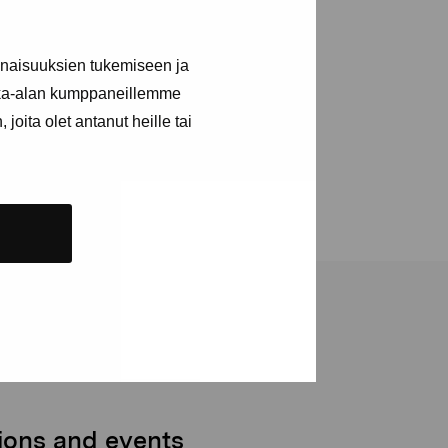
inaisuuksien tukemiseen ja
kka-alan kumppaneillemme
joita olet antanut heille tai
tions and events