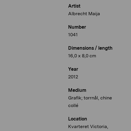
Artist
Albrecht Maija
Number
1041
Dimensions / length
16,0 x 8,0 cm
Year
2012
Medium
Grafik; torrnål, chine
collé
Location
Kvarteret Victoria,