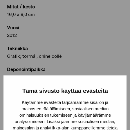
Mitat / kesto
16,0 x 8,0 cm
Vuosi
2012
Tekniikka
Grafik; torrnål, chine collé
Deponointipaikka
Kvarteret Victoria, Helsingfors
Tämä sivusto käyttää evästeitä
© Kuvasto 2026
Käytämme evästeitä tarjoamamme sisällön ja
mainosten räätälöimiseen, sosiaalisen median
ominaisuuksien tukemiseen ja kävijämäärämme
Jaa:
analysoimiseen. Lisäksi jaamme sosiaalisen median,
mainosalan ja analytiikka-alan kumppaneillemme tietoja