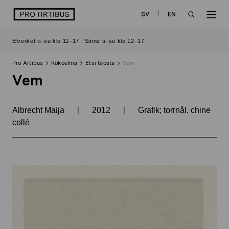
Siirry
logo
SV
EN
sisältöön
OPEN
OP
Elverket ti–su klo 11–17 | Sinne ti–su klo 12–17
SEARCH
NAV
Pro Artibus
Kokoelma
Etsi teosta
Vem
Vem
|
|
Albrecht Maija
2012
Grafik; torrnål, chine
collé