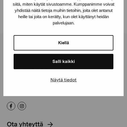
Facebook
siitä, miten käytät sivustoamme. Kumppanimme voivat
Linkedin
yhdistää näitä tietoja muihin tietoihin, joita olet antanut
heille tai joita on kerätty, kun olet käyttänyt heidän
palvelujaan.
Kiellä
Pro Artibus -säätiö
Salli kaikki
Kustaa Vaasan katu 11
10600 Tammisaari
Näytä tiedot
proartibus@proartibus.fi
+358 (0)50 371 6339
Ota yhteyttä