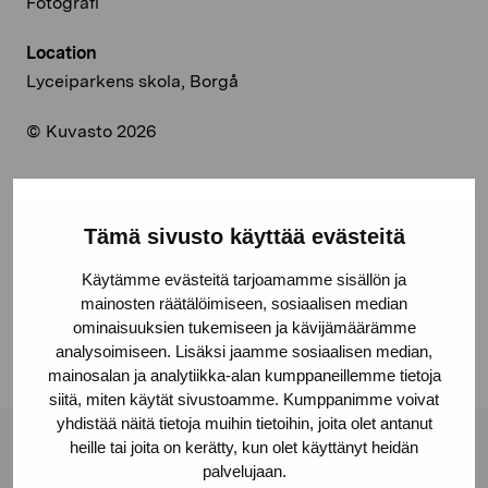
Fotografi
Location
Lyceiparkens skola, Borgå
© Kuvasto 2026
Tämä sivusto käyttää evästeitä
Share:
Käytämme evästeitä tarjoamamme sisällön ja
Facebook
mainosten räätälöimiseen, sosiaalisen median
Linkedin
ominaisuuksien tukemiseen ja kävijämäärämme
analysoimiseen. Lisäksi jaamme sosiaalisen median,
mainosalan ja analytiikka-alan kumppaneillemme tietoja
siitä, miten käytät sivustoamme. Kumppanimme voivat
yhdistää näitä tietoja muihin tietoihin, joita olet antanut
heille tai joita on kerätty, kun olet käyttänyt heidän
Pro Artibus Foundation
palvelujaan.