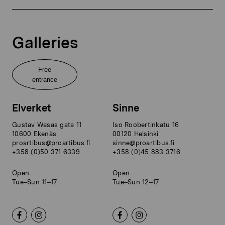
Galleries
Free
entrance
Elverket
Sinne
Gustav Wasas gata 11
Iso Roobertinkatu 16
10600 Ekenäs
00120 Helsinki
proartibus@proartibus.fi
sinne@proartibus.fi
+358 (0)50 371 6339
+358 (0)45 883 3716
Open
Open
Tue–Sun 11–17
Tue–Sun 12–17