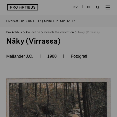
Skip
logo
SV
FI
to
OPEN
OP
content
Elverket Tue–Sun 11–17 | Sinne Tue–Sun 12–17
SEARCH
NAV
Pro Artibus
Collection
Search the collection
Näky (Virrassa)
Näky (Virrassa)
|
|
Mallander J.O.
1980
Fotografi