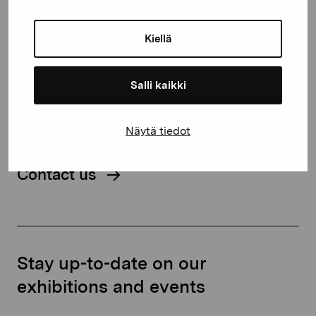
Gustav Wasas gata 11
Kiellä
10600 Ekenäs
proartibus@proartibus.fi
Salli kaikki
+358 (0)50 371 6339
Näytä tiedot
Contact us
Stay up-to-date on our
exhibitions and events