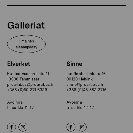
Galleriat
Ilmainen
sisäänpääsy
Elverket
Sinne
Kustaa Vaasan katu 11
Iso Roobertinkatu 16
10600 Tammisaari
00120 Helsinki
proartibus@proartibus.fi
sinne@proartibus.fi
+358 (0)50 371 6339
+358 (0)45 883 3716
Avoinna
Avoinna
ti–su klo 11–17
ti–su klo 12–17