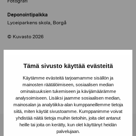
Fotografi
Deponointipaikka
Lyceiparkens skola, Borgå
© Kuvasto 2026
Tämä sivusto käyttää evästeitä
Jaa:
Käytämme evästeitä tarjoamamme sisällön ja
Facebook
mainosten räätälöimiseen, sosiaalisen median
Linkedin
ominaisuuksien tukemiseen ja kävijämäärämme
analysoimiseen. Lisäksi jaamme sosiaalisen median,
mainosalan ja analytiikka-alan kumppaneillemme tietoja
siitä, miten käytät sivustoamme. Kumppanimme voivat
yhdistää näitä tietoja muihin tietoihin, joita olet antanut
heille tai joita on kerätty, kun olet käyttänyt heidän
Pro Artibus -säätiö
palvelujaan.