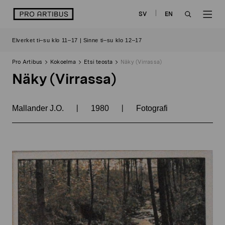
Siirry
logo
SV
EN
sisältöön
OPEN
OP
Elverket ti–su klo 11–17 | Sinne ti–su klo 12–17
SEARCH
NAV
Pro Artibus
Kokoelma
Etsi teosta
Näky (Virrassa)
Näky (Virrassa)
|
|
Mallander J.O.
1980
Fotografi