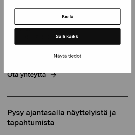
Kustaa Vaasan katu 11
Kiellä
10600 Tammisaari
proartibus@proartibus.fi
Salli kaikki
+358 (0)50 371 6339
Näytä tiedot
Ota yhteyttä
Pysy ajantasalla näyttelyistä ja
tapahtumista