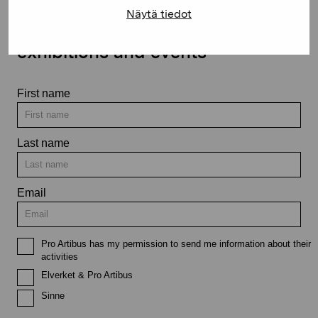
Näytä tiedot
Stay up-to-date on our
exhibitions and events
First name
Last name
Email
Pro Artibus has my permission to send me information about their
activities
Elverket & Pro Artibus
Sinne