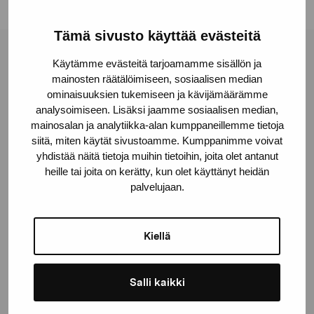
Tämä sivusto käyttää evästeitä
Pro Artibus Foundation
Käytämme evästeitä tarjoamamme sisällön ja
mainosten räätälöimiseen, sosiaalisen median
ominaisuuksien tukemiseen ja kävijämäärämme
analysoimiseen. Lisäksi jaamme sosiaalisen median,
Gustav Wasas gata 11
mainosalan ja analytiikka-alan kumppaneillemme tietoja
10600 Ekenäs
siitä, miten käytät sivustoamme. Kumppanimme voivat
proartibus@proartibus.fi
yhdistää näitä tietoja muihin tietoihin, joita olet antanut
+358 (0)50 371 6339
heille tai joita on kerätty, kun olet käyttänyt heidän
palvelujaan.
Kiellä
Contact us
Salli kaikki