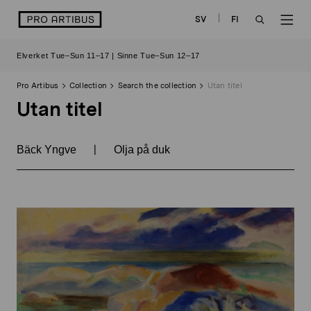
Skip
logo
SV
FI
to
OPEN
OP
content
Elverket Tue–Sun 11–17 | Sinne Tue–Sun 12–17
SEARCH
NAV
Pro Artibus
Collection
Search the collection
Utan titel
Utan titel
|
Bäck Yngve
Olja på duk