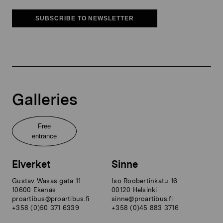
SUBSCRIBE TO NEWSLETTER
Galleries
Free
entrance
Elverket
Sinne
Gustav Wasas gata 11
Iso Roobertinkatu 16
10600 Ekenäs
00120 Helsinki
proartibus@proartibus.fi
sinne@proartibus.fi
+358 (0)50 371 6339
+358 (0)45 883 3716