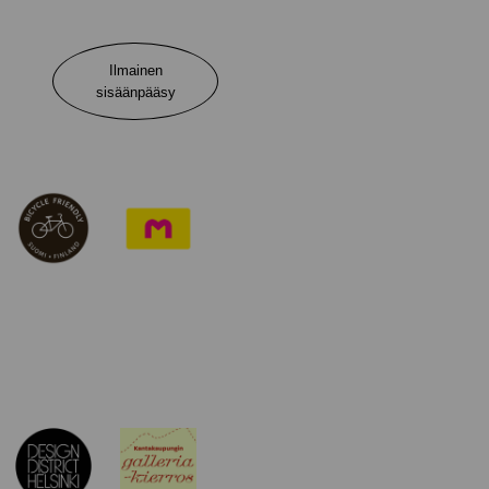
Ilmainen
sisäänpääsy