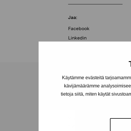
Jaa:
Facebook
Linkedin
Käytämme evästeitä tarjoamamme 
kävijämäärämme analysoimiseen
tietoja siitä, miten käytät sivusto
Pro Artibus -s
Kustaa Vaasan katu 11
10600 Tammisaari