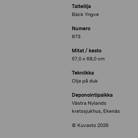
Taiteilija
Bäck Yngve
Numero
973
Mitat / kesto
57,0 x 68,0 cm
Tekniikka
Olja på duk
Deponointipaikka
Västra Nylands
kretssjukhus, Ekenäs
© Kuvasto 2026