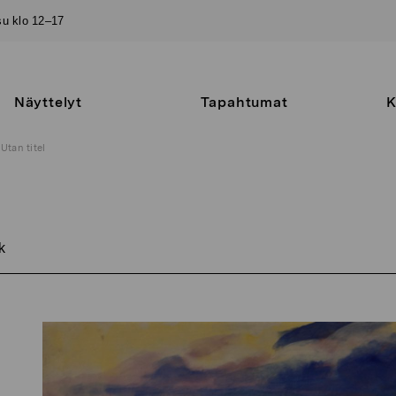
–su klo 12–17
Näyttelyt
Tapahtumat
K
Utan titel
k