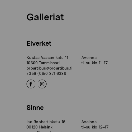
Galleriat
Elverket
Kustaa Vaasan katu 11
Avoinna
10600 Tammisaari
ti–su klo 11–17
proartibus@proartibus.fi
+358 (0)50 371 6339
Sinne
Iso Roobertinkatu 16
Avoinna
00120 Helsinki
ti–su klo 12–17