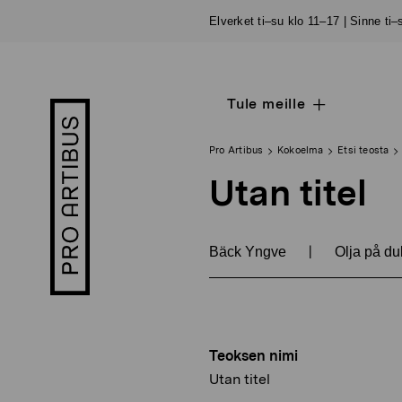
Siirry
Elverket ti–su klo 11–17 | Sinne ti
sisältöön
Tule meille
Open
Pro
sub
Artibus
navigation
logo
Pro Artibus
Kokoelma
Etsi teosta
Utan titel
|
Bäck Yngve
Olja på du
Teoksen nimi
Utan titel