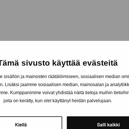
Tämä sivusto käyttää evästeitä
sisällön ja mainosten räätälöimiseen, sosiaalisen median om
. Lisäksi jaamme sosiaalisen median, mainosalan ja analytii
amme. Kumppanimme voivat yhdistää näitä tietoja muihin tietoihin, 
äätiö
joita on kerätty, kun olet käyttänyt heidän palvelujaan.
Pysy ajantasalla näyttelyistä 
Kiellä
Salli kaikki