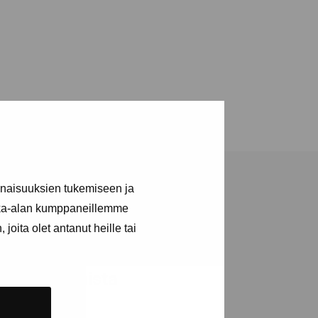
inaisuuksien tukemiseen ja
kka-alan kumppaneillemme
joita olet antanut heille tai
ja tapahtumista