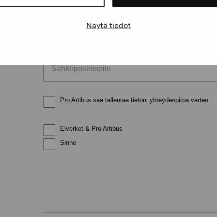
Etunimi
Sukunimi
Näytä tiedot
Sähköpostiosoite
Pro Artibus saa tallentaa tietoni yhteydenpitoa varten
Elverket & Pro Artibus
Sinne