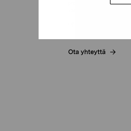
proartibus@proartibus.fi
+358 (0)50 371 6339
Ota yhteyttä