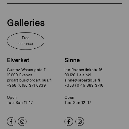
Galleries
Free
entrance
Elverket
Sinne
Gustav Wasas gata 11
Iso Roobertinkatu 16
10600 Ekenäs
00120 Helsinki
proartibus@proartibus.fi
sinne@proartibus.fi
+358 (0)50 371 6339
+358 (0)45 883 3716
Open
Open
Tue–Sun 11–17
Tue–Sun 12–17