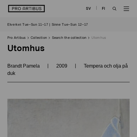
Skip
logo
SV
FI
to
OPEN
OP
content
Elverket Tue–Sun 11–17 | Sinne Tue–Sun 12–17
SEARCH
NAV
Pro Artibus
Collection
Search the collection
Utomhus
Utomhus
|
|
Brandt Pamela
2009
Tempera och olja på
duk