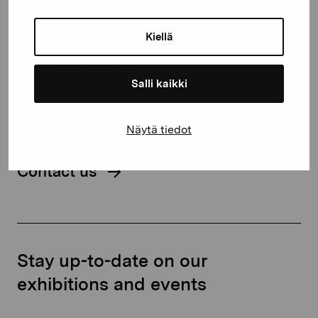
Gustav Wasas gata 11
Kiellä
10600 Ekenäs
proartibus@proartibus.fi
+358 (0)50 371 6339
Salli kaikki
Näytä tiedot
Contact us
Stay up-to-date on our
exhibitions and events