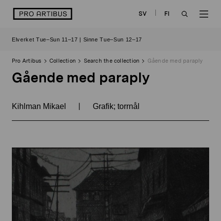
Skip
logo
SV
FI
to
OPEN
OP
content
Elverket Tue–Sun 11–17 | Sinne Tue–Sun 12–17
SEARCH
NAV
Pro Artibus
Collection
Search the collection
Gående med paraply
Gående med paraply
|
Kihlman Mikael
Grafik; torrnål