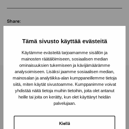
Share:
Facebook
Tämä sivusto käyttää evästeitä
Linkedin
Käytämme evästeitä tarjoamamme sisällön ja
mainosten räätälöimiseen, sosiaalisen median
ominaisuuksien tukemiseen ja kävijämäärämme
analysoimiseen. Lisäksi jaamme sosiaalisen median,
mainosalan ja analytiikka-alan kumppaneillemme tietoja
Pro Artibus Foundation
siitä, miten käytät sivustoamme. Kumppanimme voivat
yhdistää näitä tietoja muihin tietoihin, joita olet antanut
heille tai joita on kerätty, kun olet käyttänyt heidän
Gustav Wasas gata 11
palvelujaan.
10600 Ekenäs
proartibus@proartibus.fi
+358 (0)50 371 6339
Kiellä