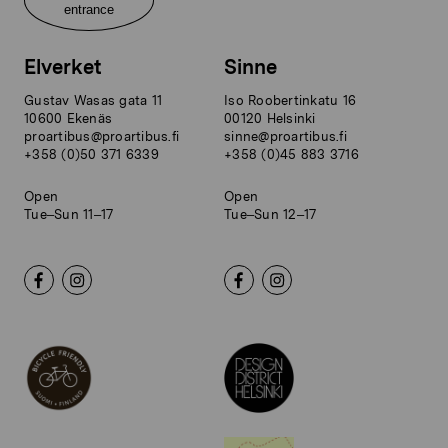
entrance
Elverket
Sinne
Gustav Wasas gata 11
Iso Roobertinkatu 16
10600 Ekenäs
00120 Helsinki
proartibus@proartibus.fi
sinne@proartibus.fi
+358 (0)50 371 6339
+358 (0)45 883 3716
Open
Open
Tue–Sun 11–17
Tue–Sun 12–17