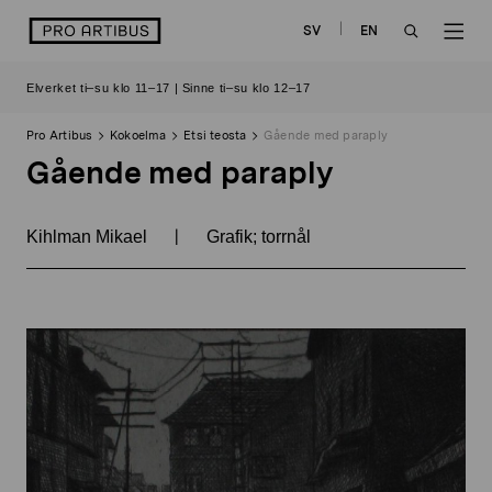
Siirry
logo
SV
EN
sisältöön
OPEN
OP
Elverket ti–su klo 11–17 | Sinne ti–su klo 12–17
SEARCH
NAV
Pro Artibus
Kokoelma
Etsi teosta
Gående med paraply
Gående med paraply
|
Kihlman Mikael
Grafik; torrnål