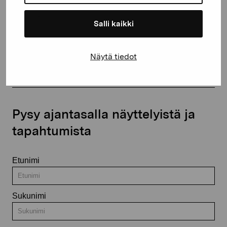
Salli kaikki
Ota yhteyttä
Näytä tiedot
Pysy ajantasalla näyttelyistä ja
tapahtumista
Etunimi
Sukunimi