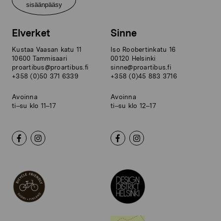
sisäänpääsy
Elverket
Sinne
Kustaa Vaasan katu 11
Iso Roobertinkatu 16
10600 Tammisaari
00120 Helsinki
proartibus@proartibus.fi
sinne@proartibus.fi
+358 (0)50 371 6339
+358 (0)45 883 3716
Avoinna
Avoinna
ti–su klo 11–17
ti–su klo 12–17