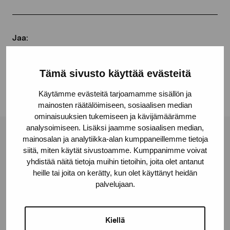
Jaa:
Facebook
Tämä sivusto käyttää evästeitä
Linkedin
Käytämme evästeitä tarjoamamme sisällön ja
mainosten räätälöimiseen, sosiaalisen median
ominaisuuksien tukemiseen ja kävijämäärämme
analysoimiseen. Lisäksi jaamme sosiaalisen median,
mainosalan ja analytiikka-alan kumppaneillemme tietoja
Pro Artibus -säätiö
siitä, miten käytät sivustoamme. Kumppanimme voivat
yhdistää näitä tietoja muihin tietoihin, joita olet antanut
heille tai joita on kerätty, kun olet käyttänyt heidän
Kustaa Vaasan katu 11
palvelujaan.
10600 Tammisaari
proartibus@proartibus.fi
+358 (0)50 371 6339
Kiellä