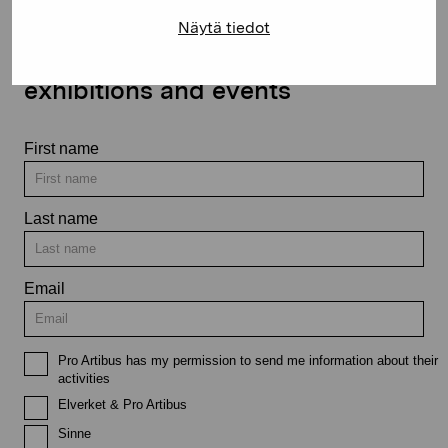
Näytä tiedot
Stay up-to-date on our
exhibitions and events
First name
Last name
Email
Pro Artibus has my permission to send me information about their
activities
Elverket & Pro Artibus
Sinne