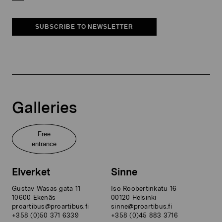
SUBSCRIBE TO NEWSLETTER
Galleries
Free
entrance
Elverket
Sinne
Gustav Wasas gata 11
Iso Roobertinkatu 16
10600 Ekenäs
00120 Helsinki
proartibus@proartibus.fi
sinne@proartibus.fi
+358 (0)50 371 6339
+358 (0)45 883 3716