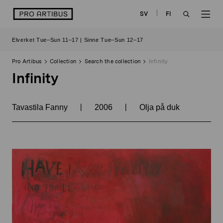
Skip
logo
SV
FI
to
OPEN
OP
content
Elverket Tue–Sun 11–17 | Sinne Tue–Sun 12–17
SEARCH
NAV
Pro Artibus
Collection
Search the collection
Infinity
Infinity
|
|
Tavastila Fanny
2006
Olja på duk