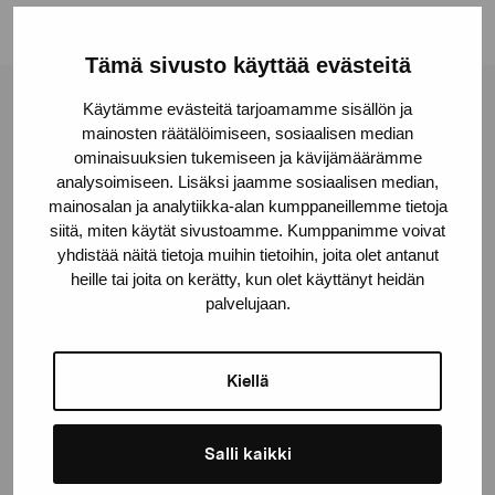
Tämä sivusto käyttää evästeitä
Käytämme evästeitä tarjoamamme sisällön ja
Pro Artibus Foundation
mainosten räätälöimiseen, sosiaalisen median
ominaisuuksien tukemiseen ja kävijämäärämme
analysoimiseen. Lisäksi jaamme sosiaalisen median,
Gustav Wasas gata 11
mainosalan ja analytiikka-alan kumppaneillemme tietoja
10600 Ekenäs
siitä, miten käytät sivustoamme. Kumppanimme voivat
proartibus@proartibus.fi
yhdistää näitä tietoja muihin tietoihin, joita olet antanut
heille tai joita on kerätty, kun olet käyttänyt heidän
+358 (0)50 371 6339
palvelujaan.
Kiellä
Contact us
Salli kaikki