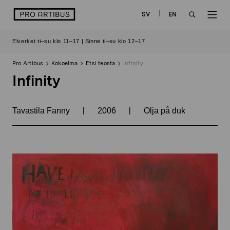
Siirry
logo
SV
EN
sisältöön
OPEN
OP
Elverket ti–su klo 11–17 | Sinne ti–su klo 12–17
SEARCH
NAV
Pro Artibus
Kokoelma
Etsi teosta
Infinity
Infinity
|
|
Tavastila Fanny
2006
Olja på duk