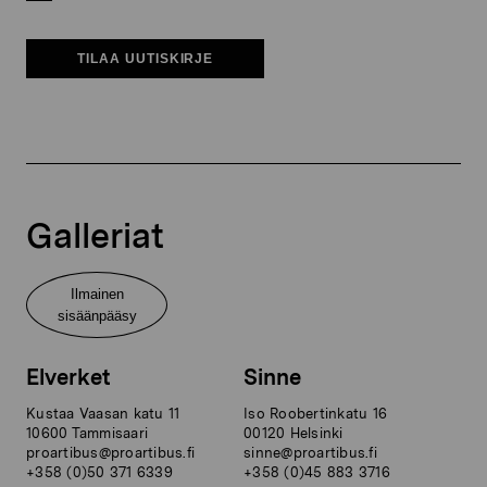
TILAA UUTISKIRJE
Galleriat
Ilmainen
sisäänpääsy
Elverket
Sinne
Kustaa Vaasan katu 11
Iso Roobertinkatu 16
10600 Tammisaari
00120 Helsinki
proartibus@proartibus.fi
sinne@proartibus.fi
+358 (0)50 371 6339
+358 (0)45 883 3716