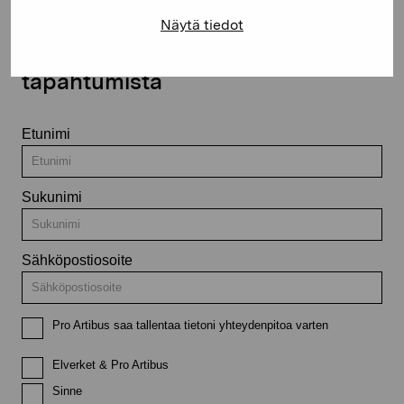
Näytä tiedot
Pysy ajantasalla näyttelyistä ja
tapahtumista
Etunimi
Sukunimi
Sähköpostiosoite
Pro Artibus saa tallentaa tietoni yhteydenpitoa varten
Elverket & Pro Artibus
Sinne