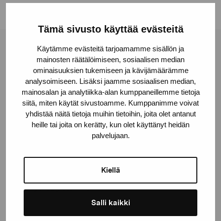
Tämä sivusto käyttää evästeitä
Käytämme evästeitä tarjoamamme sisällön ja
Pro Artibus -säätiö
mainosten räätälöimiseen, sosiaalisen median
ominaisuuksien tukemiseen ja kävijämäärämme
analysoimiseen. Lisäksi jaamme sosiaalisen median,
Kustaa Vaasan katu 11
mainosalan ja analytiikka-alan kumppaneillemme tietoja
10600 Tammisaari
siitä, miten käytät sivustoamme. Kumppanimme voivat
proartibus@proartibus.fi
yhdistää näitä tietoja muihin tietoihin, joita olet antanut
heille tai joita on kerätty, kun olet käyttänyt heidän
+358 (0)50 371 6339
palvelujaan.
Kiellä
Ota yhteyttä
Salli kaikki