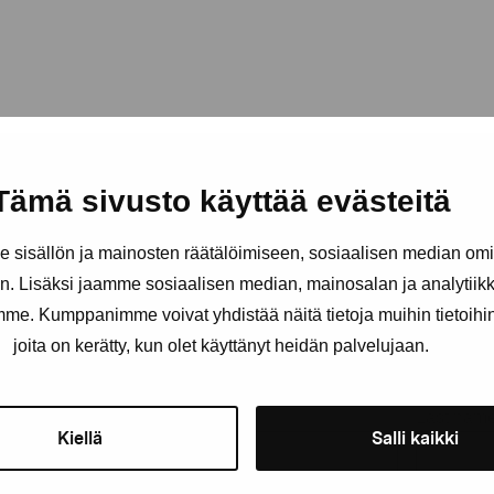
Tämä sivusto käyttää evästeitä
sisällön ja mainosten räätälöimiseen, sosiaalisen median om
. Lisäksi jaamme sosiaalisen median, mainosalan ja analytii
amme. Kumppanimme voivat yhdistää näitä tietoja muihin tietoihin, 
joita on kerätty, kun olet käyttänyt heidän palvelujaan.
Stay up-to-date on our exhibi
First name
Last nam
Kiellä
Salli kaikki