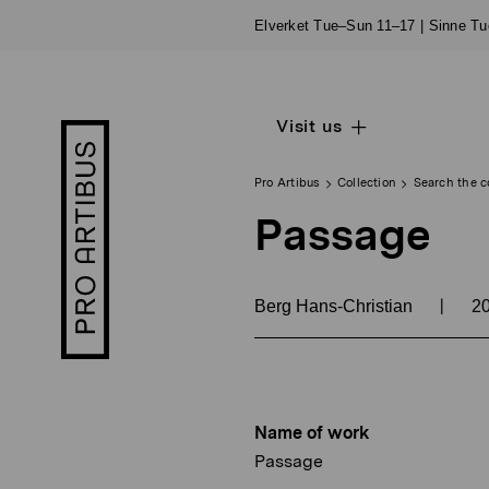
Skip
Elverket Tue–Sun 11–17 | Sinne T
to
content
Visit us
Open
Pro
sub
Artibus
navigation
logo
Pro Artibus
Collection
Search the c
Passage
|
Berg Hans-Christian
2
Name of work
Passage