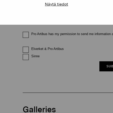
Näytä tiedot
Email
Pro Artibus has my permission to send me information ab
Elverket & Pro Artibus
Sinne
SUB
Galleries