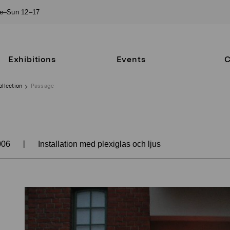
ue–Sun 12–17
Exhibitions
Events
C
ollection
Passage
|
006
Installation med plexiglas och ljus