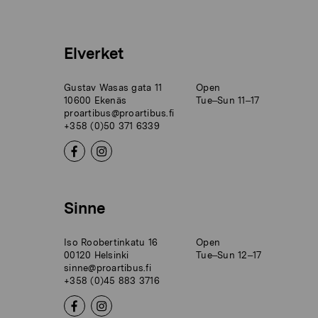
Elverket
Gustav Wasas gata 11
Open
10600 Ekenäs
Tue–Sun 11–17
proartibus@proartibus.fi
+358 (0)50 371 6339
Sinne
Iso Roobertinkatu 16
Open
00120 Helsinki
Tue–Sun 12–17
sinne@proartibus.fi
+358 (0)45 883 3716