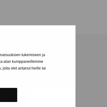
inaisuuksien tukemiseen ja
kka-alan kumppaneillemme
joita olet antanut heille tai
tions and events
e