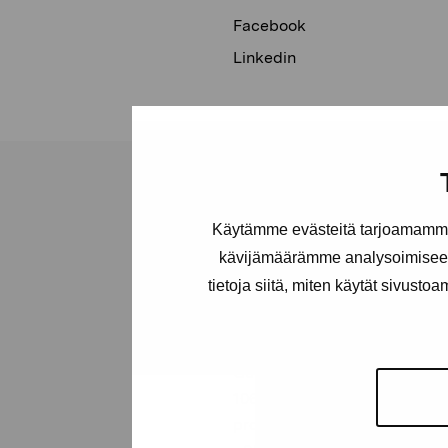
Facebook
Linkedin
Käytämme evästeitä tarjoamamme 
kävijämäärämme analysoimiseen
Pro Artibus
tietoja siitä, miten käytät sivusto
Foundation
Gustav Wasas gata 11
10600 Ekenäs
proartibus@proartibus.fi