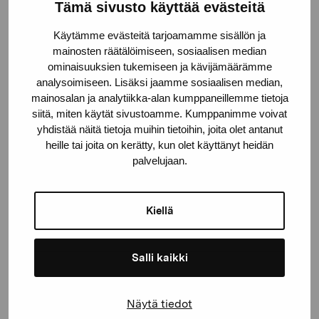
Pro Artibus -säätiö
Tämä sivusto käyttää evästeitä
Käytämme evästeitä tarjoamamme sisällön ja
mainosten räätälöimiseen, sosiaalisen median
Kustaa Vaasan katu 11
ominaisuuksien tukemiseen ja kävijämäärämme
10600 Tammisaari
analysoimiseen. Lisäksi jaamme sosiaalisen median,
proartibus@proartibus.fi
mainosalan ja analytiikka-alan kumppaneillemme tietoja
+358 (0)50 371 6339
siitä, miten käytät sivustoamme. Kumppanimme voivat
yhdistää näitä tietoja muihin tietoihin, joita olet antanut
heille tai joita on kerätty, kun olet käyttänyt heidän
palvelujaan.
Ota yhteyttä
Kiellä
Salli kaikki
Pysy ajantasalla näyttelyistä ja
Näytä tiedot
tapahtumista