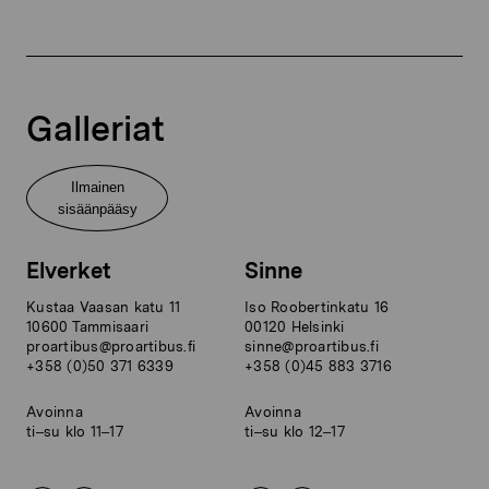
Galleriat
Ilmainen
sisäänpääsy
Elverket
Sinne
Kustaa Vaasan katu 11
Iso Roobertinkatu 16
10600 Tammisaari
00120 Helsinki
proartibus@proartibus.fi
sinne@proartibus.fi
+358 (0)50 371 6339
+358 (0)45 883 3716
Avoinna
Avoinna
ti–su klo 11–17
ti–su klo 12–17