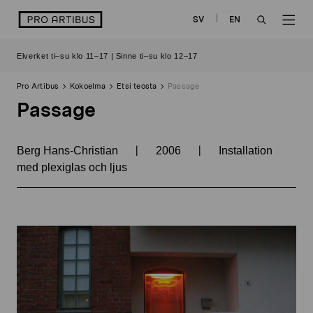
Siirry
logo
SV
EN
sisältöön
OPEN
OP
Elverket ti–su klo 11–17 | Sinne ti–su klo 12–17
SEARCH
NAV
Pro Artibus
Kokoelma
Etsi teosta
Passage
Passage
|
|
Berg Hans-Christian
2006
Installation
med plexiglas och ljus