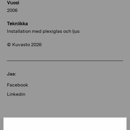
Vuosi
2006
Tekniikka
Installation med plexiglas och ljus
© Kuvasto 2026
Jaa:
Facebook
Linkedin