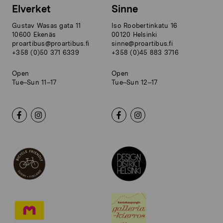
Elverket
Sinne
Gustav Wasas gata 11
Iso Roobertinkatu 16
10600 Ekenäs
00120 Helsinki
proartibus@proartibus.fi
sinne@proartibus.fi
+358 (0)50 371 6339
+358 (0)45 883 3716
Open
Open
Tue–Sun 11–17
Tue–Sun 12–17