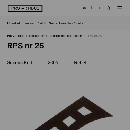
Skip
logo
SV
FI
to
OPEN
OP
content
Elverket Tue–Sun 11–17 | Sinne Tue–Sun 12–17
SEARCH
NAV
Pro Artibus
Collection
Search the collection
RPS nr 25
RPS nr 25
|
|
Simons Kurt
2005
Relief