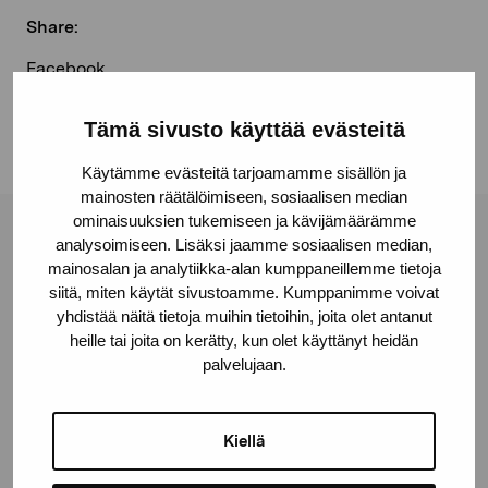
Share:
Facebook
Linkedin
Tämä sivusto käyttää evästeitä
Käytämme evästeitä tarjoamamme sisällön ja
mainosten räätälöimiseen, sosiaalisen median
ominaisuuksien tukemiseen ja kävijämäärämme
Pro Artibus Foundation
analysoimiseen. Lisäksi jaamme sosiaalisen median,
mainosalan ja analytiikka-alan kumppaneillemme tietoja
siitä, miten käytät sivustoamme. Kumppanimme voivat
yhdistää näitä tietoja muihin tietoihin, joita olet antanut
Gustav Wasas gata 11
heille tai joita on kerätty, kun olet käyttänyt heidän
10600 Ekenäs
palvelujaan.
proartibus@proartibus.fi
+358 (0)50 371 6339
Kiellä