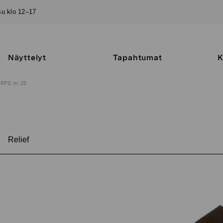
–su klo 12–17
Näyttelyt
Tapahtumat
K
RPS nr 25
Relief