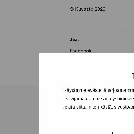
© Kuvasto 2026
Jaa:
Facebook
Linkedin
Käytämme evästeitä tarjoamamme 
kävijämäärämme analysoimiseen
tietoja siitä, miten käytät sivusto
Pro Artibus -s