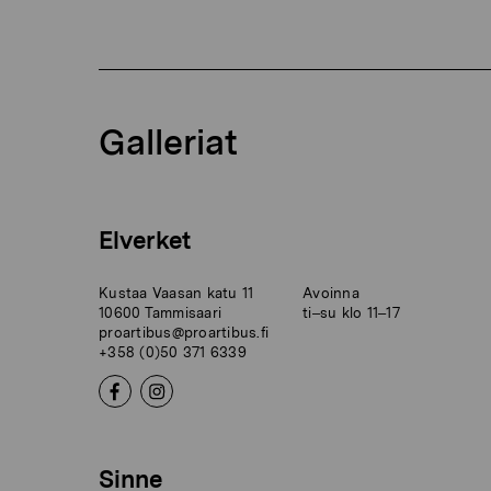
Galleriat
Elverket
Kustaa Vaasan katu 11
Avoinna
10600 Tammisaari
ti–su klo 11–17
proartibus@proartibus.fi
+358 (0)50 371 6339
Sinne