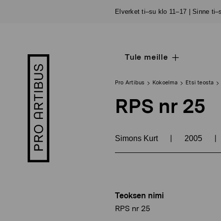
Siirry
Elverket ti–su klo 11–17 | Sinne ti
sisältöön
Tule meille
Open
Pro
sub
Artibus
navigation
logo
Pro Artibus
Kokoelma
Etsi teosta
RPS nr 25
|
|
Simons Kurt
2005
Teoksen nimi
RPS nr 25