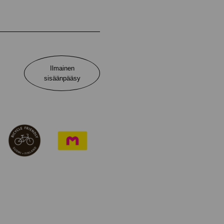
Ilmainen
sisäänpääsy