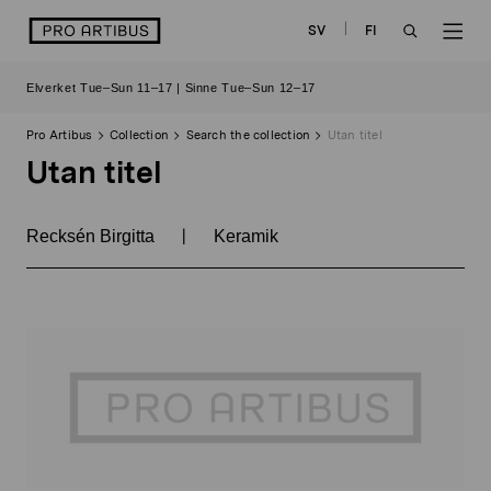
Skip
logo
SV
FI
to
OPEN
OP
content
Elverket Tue–Sun 11–17 | Sinne Tue–Sun 12–17
SEARCH
NAV
Pro Artibus
Collection
Search the collection
Utan titel
Utan titel
|
Recksén Birgitta
Keramik