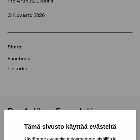
Pro Artibus, Ekenäs
© Kuvasto 2026
Share:
Facebook
Linkedin
Pro Artibus Foundation
Tämä sivusto käyttää evästeitä
Gustav Wasas gata 11
Käytämme evästeitä tarjoamamme sisällön ja
10600 Ekenäs