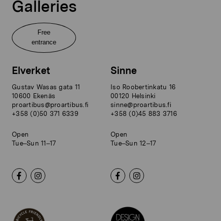
Galleries
Free
entrance
Elverket
Sinne
Gustav Wasas gata 11
Iso Roobertinkatu 16
10600 Ekenäs
00120 Helsinki
proartibus@proartibus.fi
sinne@proartibus.fi
+358 (0)50 371 6339
+358 (0)45 883 3716
Open
Open
Tue–Sun 11–17
Tue–Sun 12–17