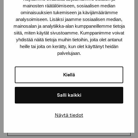
mainosten räätälöimiseen, sosiaalisen median
proartibus@proartibus.fi
ominaisuuksien tukemiseen ja kävijämäärämme
+358 (0)50 371 6339
analysoimiseen. Lisäksi jaamme sosiaalisen median,
mainosalan ja analytiikka-alan kumppaneillemme tietoja
siitä, miten käytät sivustoamme. Kumppanimme voivat
yhdistää näitä tietoja muihin tietoihin, joita olet antanut
heille tai joita on kerätty, kun olet käyttänyt heidän
Contact us
palvelujaan.
Kiellä
Stay up-to-date on our
Salli kaikki
exhibitions and events
Näytä tiedot
First name