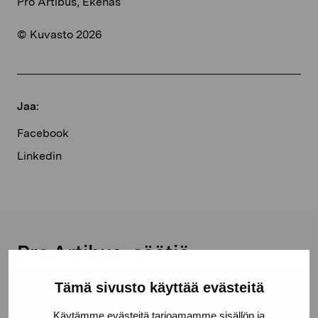
Pro Artibus, Ekenäs
© Kuvasto 2026
Jaa:
Facebook
Linkedin
Pro Artibus -säätiö
Tämä sivusto käyttää evästeitä
Kustaa Vaasan katu 11
Käytämme evästeitä tarjoamamme sisällön ja
10600 Tammisaari