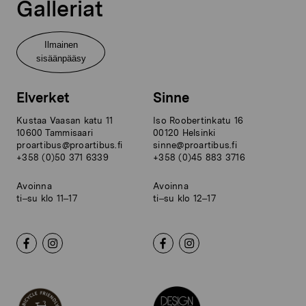
Galleriat
Ilmainen
sisäänpääsy
Elverket
Sinne
Kustaa Vaasan katu 11
Iso Roobertinkatu 16
10600 Tammisaari
00120 Helsinki
proartibus@proartibus.fi
sinne@proartibus.fi
+358 (0)50 371 6339
+358 (0)45 883 3716
Avoinna
Avoinna
ti–su klo 11–17
ti–su klo 12–17