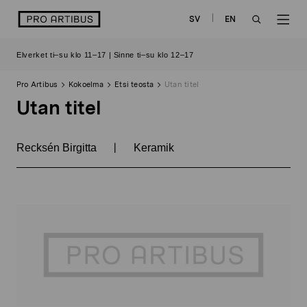
Siirry
logo
SV
EN
sisältöön
OPEN
OP
Elverket ti–su klo 11–17 | Sinne ti–su klo 12–17
SEARCH
NAV
Pro Artibus
Kokoelma
Etsi teosta
Utan titel
Utan titel
|
Recksén Birgitta
Keramik