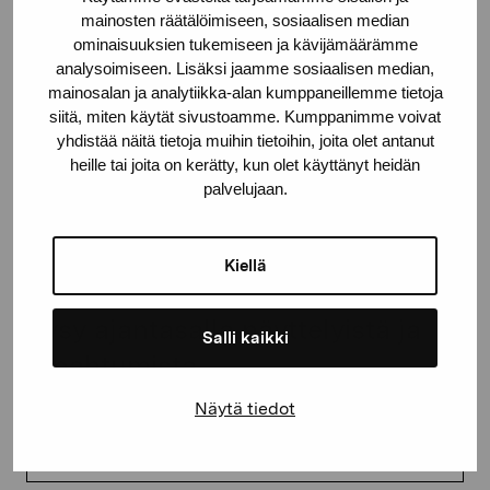
mainosten räätälöimiseen, sosiaalisen median
proartibus@proartibus.fi
ominaisuuksien tukemiseen ja kävijämäärämme
+358 (0)50 371 6339
analysoimiseen. Lisäksi jaamme sosiaalisen median,
mainosalan ja analytiikka-alan kumppaneillemme tietoja
siitä, miten käytät sivustoamme. Kumppanimme voivat
yhdistää näitä tietoja muihin tietoihin, joita olet antanut
heille tai joita on kerätty, kun olet käyttänyt heidän
Ota yhteyttä
palvelujaan.
Kiellä
Pysy ajantasalla näyttelyistä ja
Salli kaikki
tapahtumista
Näytä tiedot
Etunimi