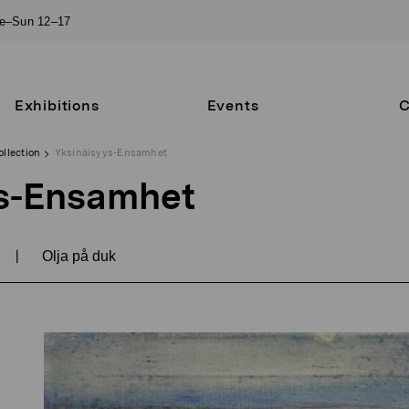
ue–Sun 12–17
Exhibitions
Events
C
ollection
Yksinäisyys-Ensamhet
s-Ensamhet
|
Olja på duk