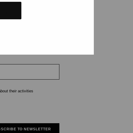
tions and events
e
out their activities
SCRIBE TO NEWSLETTER