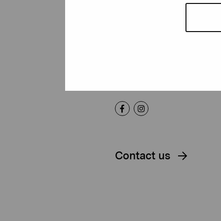
Pro Artibus
Foundation
Gustav Wasas gata 11
10600 Ekenäs
proartibus@proartibus.fi
+358 (0)50 371 6339
Contact us