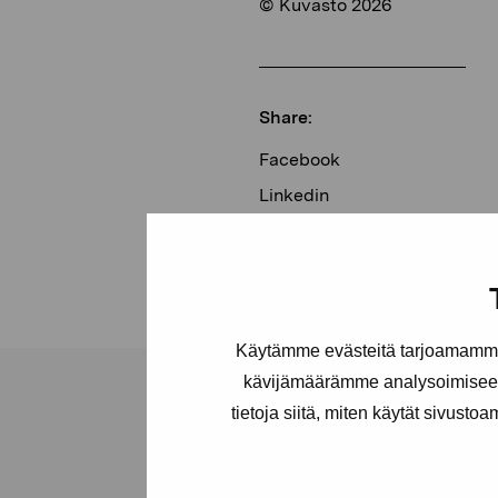
© Kuvasto 2026
Share:
Facebook
Linkedin
Käytämme evästeitä tarjoamamme 
kävijämäärämme analysoimiseen
tietoja siitä, miten käytät sivusto