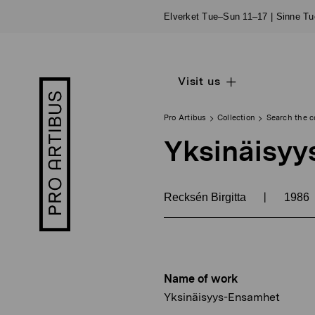
Skip
Elverket Tue–Sun 11–17 | Sinne T
to
content
Visit us
Open
Pro
sub
Artibus
navigation
logo
Pro Artibus
Collection
Search the c
Yksinäisyy
|
Recksén Birgitta
1986
Name of work
Yksinäisyys-Ensamhet