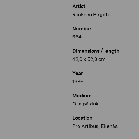
Artist
Recksén Birgitta
Number
664
Dimensions / length
42,0 x 52,0 cm
Year
1986
Medium
Olja på duk
Location
Pro Artibus, Ekenäs