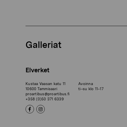
Galleriat
Elverket
Kustaa Vaasan katu 11
Avoinna
10600 Tammisaari
ti–su klo 11–17
proartibus@proartibus.fi
+358 (0)50 371 6339