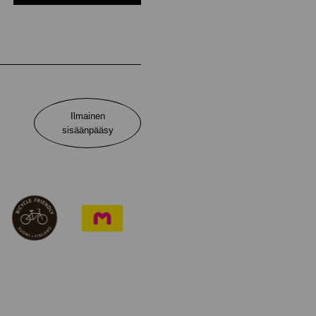
Ilmainen
sisäänpääsy