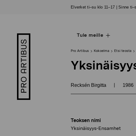
Siirry
Elverket ti–su klo 11–17 | Sinne ti
sisältöön
Tule meille
Open
Pro
sub
Artibus
navigation
logo
Pro Artibus
Kokoelma
Etsi teosta
Yksinäisyy
|
Recksén Birgitta
1986
Teoksen nimi
Yksinäisyys-Ensamhet