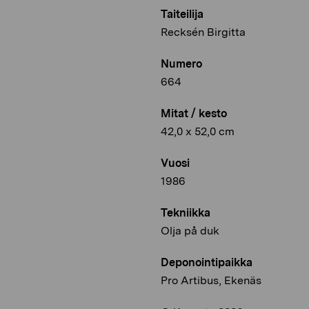
Taiteilija
Recksén Birgitta
Numero
664
Mitat / kesto
42,0 x 52,0 cm
Vuosi
1986
Tekniikka
Olja på duk
Deponointipaikka
Pro Artibus, Ekenäs