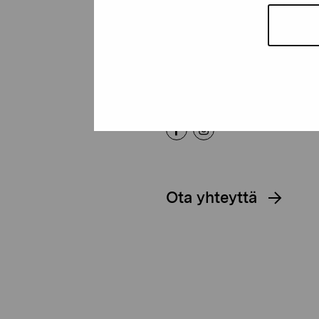
Pro Artibus -s
Kustaa Vaasan katu 11
10600 Tammisaari
proartibus@proartibus.fi
+358 (0)50 371 6339
Ota yhteyttä