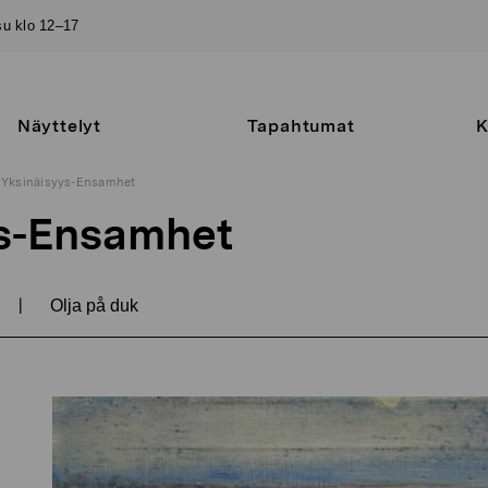
–su klo 12–17
Näyttelyt
Tapahtumat
K
Yksinäisyys-Ensamhet
s-Ensamhet
|
Olja på duk