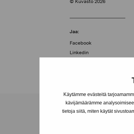
© Kuvasto 2026
Jaa:
Facebook
Linkedin
Käytämme evästeitä tarjoamamme 
kävijämäärämme analysoimiseen
tietoja siitä, miten käytät sivusto