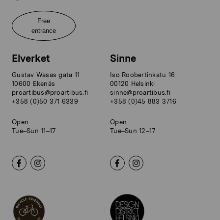
Free
entrance
Elverket
Sinne
Gustav Wasas gata 11
Iso Roobertinkatu 16
10600 Ekenäs
00120 Helsinki
proartibus@proartibus.fi
sinne@proartibus.fi
+358 (0)50 371 6339
+358 (0)45 883 3716
Open
Open
Tue–Sun 11–17
Tue–Sun 12–17