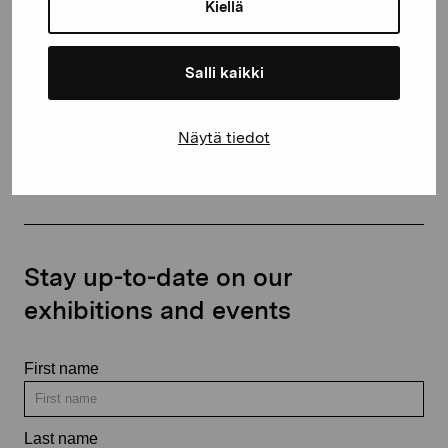
proartibus@proartibus.fi
Kiellä
+358 (0)50 371 6339
Salli kaikki
Näytä tiedot
Contact us
Stay up-to-date on our
exhibitions and events
First name
Last name