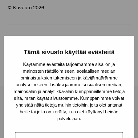
© Kuvasto 2026
Share:
Facebook
Tämä sivusto käyttää evästeitä
Linkedin
Käytämme evästeitä tarjoamamme sisällön ja
mainosten räätälöimiseen, sosiaalisen median
ominaisuuksien tukemiseen ja kävijämäärämme
analysoimiseen. Lisäksi jaamme sosiaalisen median,
mainosalan ja analytiikka-alan kumppaneillemme tietoja
siitä, miten käytät sivustoamme. Kumppanimme voivat
Pro Artibus Foundation
yhdistää näitä tietoja muihin tietoihin, joita olet antanut
heille tai joita on kerätty, kun olet käyttänyt heidän
palvelujaan.
Gustav Wasas gata 11
10600 Ekenäs