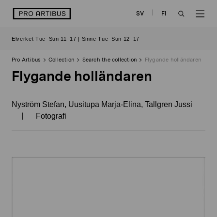
Skip
logo
SV
FI
to
OPEN
OP
content
Elverket Tue–Sun 11–17 | Sinne Tue–Sun 12–17
SEARCH
NAV
Pro Artibus
Collection
Search the collection
Flygande holländaren
Flygande holländaren
Nyström Stefan, Uusitupa Marja-Elina, Tallgren Jussi
|
Fotografi