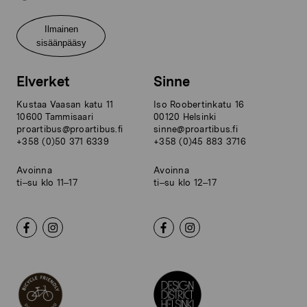
Ilmainen
sisäänpääsy
Elverket
Sinne
Kustaa Vaasan katu 11
Iso Roobertinkatu 16
10600 Tammisaari
00120 Helsinki
proartibus@proartibus.fi
sinne@proartibus.fi
+358 (0)50 371 6339
+358 (0)45 883 3716
Avoinna
Avoinna
ti–su klo 11–17
ti–su klo 12–17