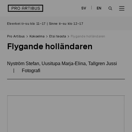
Siirry
logo
SV
EN
sisältöön
OPEN
OP
Elverket ti–su klo 11–17 | Sinne ti–su klo 12–17
SEARCH
NAV
Pro Artibus
Kokoelma
Etsi teosta
Flygande holländaren
Flygande holländaren
Nyström Stefan, Uusitupa Marja-Elina, Tallgren Jussi
|
Fotografi