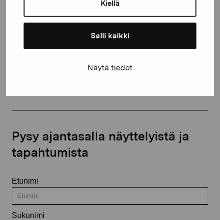
proartibus@proartibus.fi
Kiellä
+358 (0)50 371 6339
Salli kaikki
Näytä tiedot
Ota yhteyttä
Pysy ajantasalla näyttelyistä ja
tapahtumista
Etunimi
Sukunimi