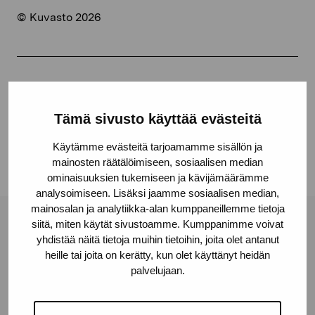
© Kuvasto 2026
Jaa:
Facebook
Tämä sivusto käyttää evästeitä
Linkedin
Käytämme evästeitä tarjoamamme sisällön ja
mainosten räätälöimiseen, sosiaalisen median
ominaisuuksien tukemiseen ja kävijämäärämme
analysoimiseen. Lisäksi jaamme sosiaalisen median,
mainosalan ja analytiikka-alan kumppaneillemme tietoja
siitä, miten käytät sivustoamme. Kumppanimme voivat
Pro Artibus -säätiö
yhdistää näitä tietoja muihin tietoihin, joita olet antanut
heille tai joita on kerätty, kun olet käyttänyt heidän
palvelujaan.
Kustaa Vaasan katu 11
10600 Tammisaari