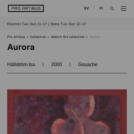
Skip
logo
SV
FI
to
OPEN
OP
content
Elverket Tue–Sun 11–17 | Sinne Tue–Sun 12–17
SEARCH
NAV
Pro Artibus
Collection
Search the collection
Aurora
Aurora
|
|
Hällström Isa
2000
Gouache