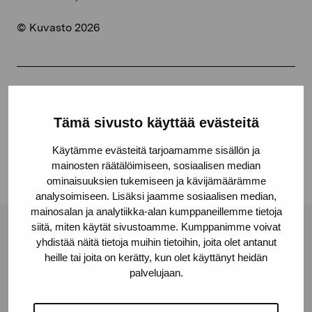
© Kuvasto 2026
Share:
Tämä sivusto käyttää evästeitä
Facebook
Linkedin
Käytämme evästeitä tarjoamamme sisällön ja
mainosten räätälöimiseen, sosiaalisen median
ominaisuuksien tukemiseen ja kävijämäärämme
analysoimiseen. Lisäksi jaamme sosiaalisen median,
mainosalan ja analytiikka-alan kumppaneillemme tietoja
siitä, miten käytät sivustoamme. Kumppanimme voivat
Pro Artibus Foundation
yhdistää näitä tietoja muihin tietoihin, joita olet antanut
heille tai joita on kerätty, kun olet käyttänyt heidän
palvelujaan.
Gustav Wasas gata 11
10600 Ekenäs