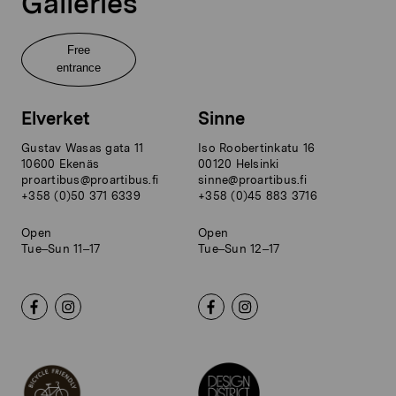
Galleries
Free
entrance
Elverket
Sinne
Gustav Wasas gata 11
Iso Roobertinkatu 16
10600 Ekenäs
00120 Helsinki
proartibus@proartibus.fi
sinne@proartibus.fi
+358 (0)50 371 6339
+358 (0)45 883 3716
Open
Open
Tue–Sun 11–17
Tue–Sun 12–17