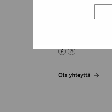
Pro Artibus -s
Kustaa Vaasan katu 11
10600 Tammisaari
proartibus@proartibus.fi
+358 (0)50 371 6339
Ota yhteyttä