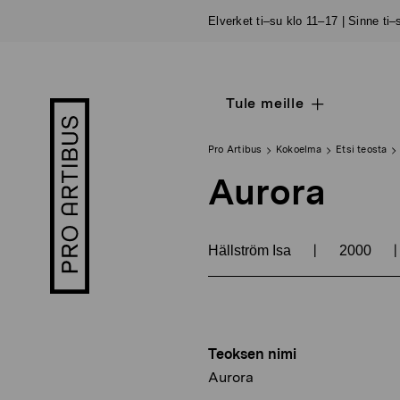
Siirry
Elverket ti–su klo 11–17 | Sinne ti
sisältöön
Tule meille
Open
Pro
sub
Artibus
navigation
logo
Pro Artibus
Kokoelma
Etsi teosta
Aurora
|
|
Hällström Isa
2000
Teoksen nimi
Aurora