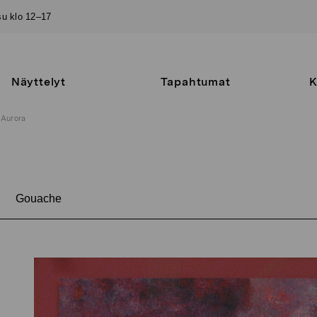
–su klo 12–17
Näyttelyt
Tapahtumat
K
Aurora
Gouache