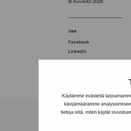
© Kuvasto 2026
Jaa:
Facebook
Linkedin
Käytämme evästeitä tarjoamamme 
kävijämäärämme analysoimiseen
tietoja siitä, miten käytät sivusto