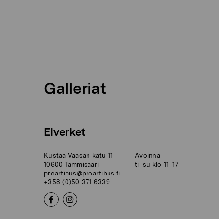
Galleriat
Elverket
Kustaa Vaasan katu 11
Avoinna
10600 Tammisaari
ti–su klo 11–17
proartibus@proartibus.fi
+358 (0)50 371 6339