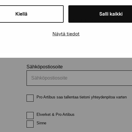
äätiö
Kiellä
Salli kaikki
Pysy ajantasalla näyttelyistä 
Näytä tiedot
Etunimi
Sukunimi
Sähköpostiosoite
Pro Artibus saa tallentaa tietoni yhteydenpitoa varten
Elverket & Pro Artibus
Sinne