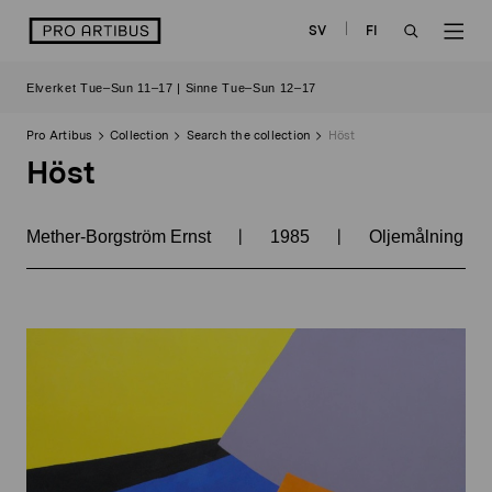
Skip
logo
SV
FI
to
OPEN
OP
content
Elverket Tue–Sun 11–17 | Sinne Tue–Sun 12–17
SEARCH
NAV
Pro Artibus
Collection
Search the collection
Höst
Höst
|
|
Mether-Borgström Ernst
1985
Oljemålning