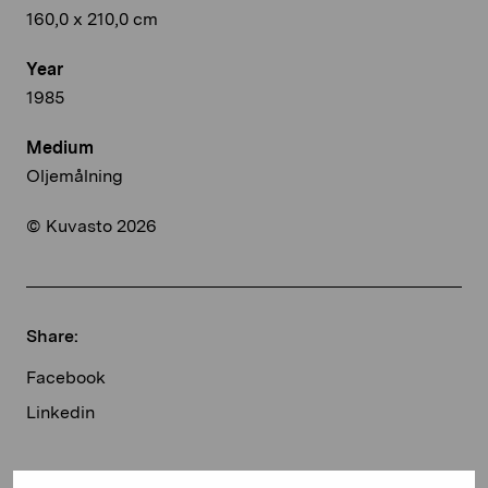
160,0 x 210,0 cm
Year
1985
Medium
Oljemålning
© Kuvasto 2026
Share:
Facebook
Linkedin