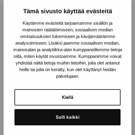
Tämä sivusto käyttää evästeitä
Pro Artibus Foundation
Käytämme evästeitä tarjoamamme sisällön ja
mainosten räätälöimiseen, sosiaalisen median
ominaisuuksien tukemiseen ja kävijämäärämme
Gustav Wasas gata 11
analysoimiseen. Lisäksi jaamme sosiaalisen median,
10600 Ekenäs
mainosalan ja analytiikka-alan kumppaneillemme tietoja
proartibus@proartibus.fi
siitä, miten käytät sivustoamme. Kumppanimme voivat
yhdistää näitä tietoja muihin tietoihin, joita olet antanut
+358 (0)50 371 6339
heille tai joita on kerätty, kun olet käyttänyt heidän
palvelujaan.
Kiellä
Contact us
Salli kaikki