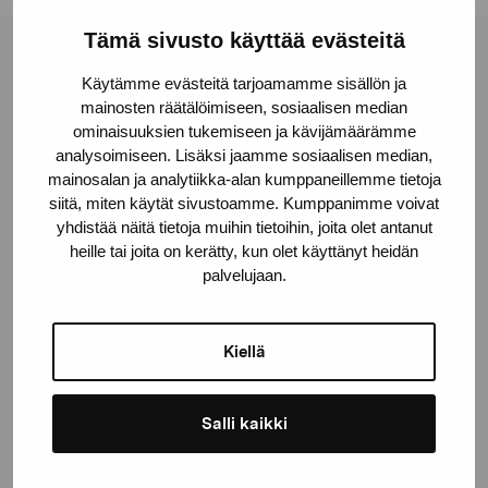
Tämä sivusto käyttää evästeitä
Pro Artibus -säätiö
Käytämme evästeitä tarjoamamme sisällön ja
mainosten räätälöimiseen, sosiaalisen median
ominaisuuksien tukemiseen ja kävijämäärämme
Kustaa Vaasan katu 11
analysoimiseen. Lisäksi jaamme sosiaalisen median,
10600 Tammisaari
mainosalan ja analytiikka-alan kumppaneillemme tietoja
proartibus@proartibus.fi
siitä, miten käytät sivustoamme. Kumppanimme voivat
yhdistää näitä tietoja muihin tietoihin, joita olet antanut
+358 (0)50 371 6339
heille tai joita on kerätty, kun olet käyttänyt heidän
palvelujaan.
Kiellä
Ota yhteyttä
Salli kaikki