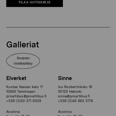
TILAA UUTISKIRJE
Galleriat
Ilmainen
sisäänpääsy
Elverket
Sinne
Kustaa Vaasan katu 11
Iso Roobertinkatu 16
10600 Tammisaari
00120 Helsinki
proartibus@proartibus.fi
sinne@proartibus.fi
+358 (0)50 371 6339
+358 (0)45 883 3716
Avoinna
Avoinna