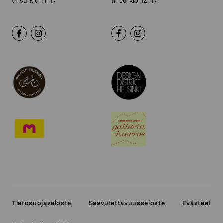
ti–su klo 11–17
ti–su klo 12–17
Tietosuojaseloste
Saavutettavuusseloste
Evästeet