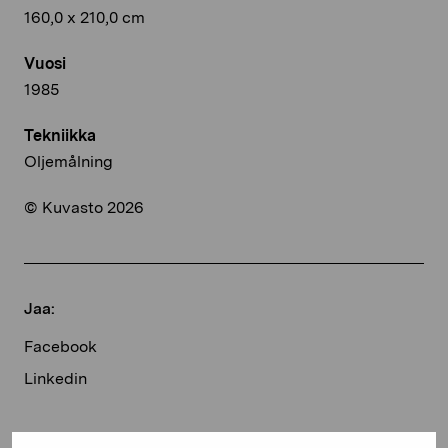
160,0 x 210,0 cm
Vuosi
1985
Tekniikka
Oljemålning
© Kuvasto 2026
Jaa:
Facebook
Linkedin