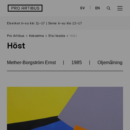
Siirry
logo
SV
EN
sisältöön
OPEN
OP
Elverket ti–su klo 11–17 | Sinne ti–su klo 12–17
SEARCH
NAV
Pro Artibus
Kokoelma
Etsi teosta
Höst
Höst
|
|
Mether-Borgström Ernst
1985
Oljemålning