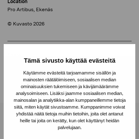
Location
Pro Artibus, Ekenäs
© Kuvasto 2026
Share:
Tämä sivusto käyttää evästeitä
Facebook
Käytämme evästeitä tarjoamamme sisällön ja
Linkedin
mainosten räätälöimiseen, sosiaalisen median
ominaisuuksien tukemiseen ja kävijämäärämme
analysoimiseen. Lisäksi jaamme sosiaalisen median,
mainosalan ja analytiikka-alan kumppaneillemme tietoja
siitä, miten käytät sivustoamme. Kumppanimme voivat
yhdistää näitä tietoja muihin tietoihin, joita olet antanut
Pro Artibus Foundation
heille tai joita on kerätty, kun olet käyttänyt heidän
palvelujaan.