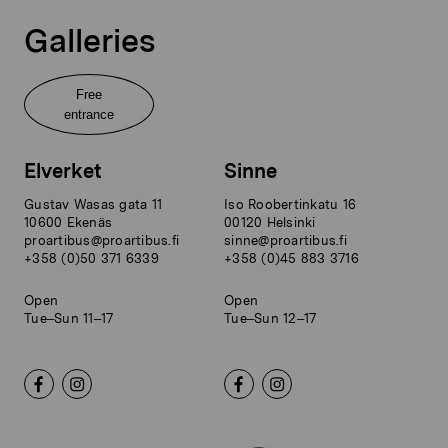
Galleries
Free
entrance
Elverket
Sinne
Gustav Wasas gata 11
Iso Roobertinkatu 16
10600 Ekenäs
00120 Helsinki
proartibus@proartibus.fi
sinne@proartibus.fi
+358 (0)50 371 6339
+358 (0)45 883 3716
Open
Open
Tue–Sun 11–17
Tue–Sun 12–17