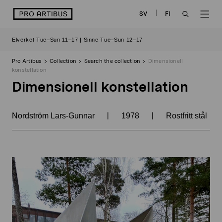
Skip
logo
SV
FI
to
OPEN
OP
content
Elverket Tue–Sun 11–17 | Sinne Tue–Sun 12–17
SEARCH
NAV
Pro Artibus
Collection
Search the collection
Dimensionell
konstellation
Dimensionell konstellation
|
|
Nordström Lars-Gunnar
1978
Rostfritt stål