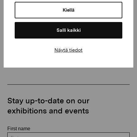
Gustav Wasas gata 11
10600 Ekenäs
Kiellä
proartibus@proartibus.fi
+358 (0)50 371 6339
Salli kaikki
Näytä tiedot
Contact us
Stay up-to-date on our
exhibitions and events
First name