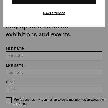
Näytä tiedot
Stay up-to-date on our
exhibitions and events
First name
Last name
Email
Pro Artibus has my permission to send me information about their
activities