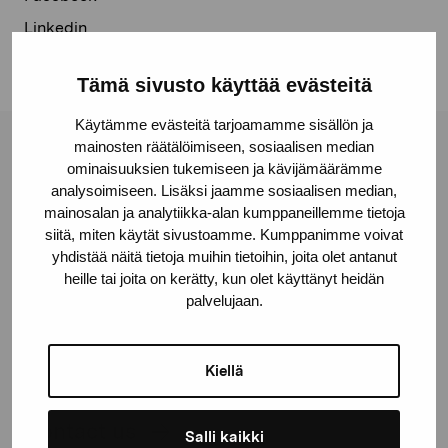
Linkedin
Tämä sivusto käyttää evästeitä
Käytämme evästeitä tarjoamamme sisällön ja
mainosten räätälöimiseen, sosiaalisen median
Pro Artibus Foundation
ominaisuuksien tukemiseen ja kävijämäärämme
analysoimiseen. Lisäksi jaamme sosiaalisen median,
mainosalan ja analytiikka-alan kumppaneillemme tietoja
Gustav Wasas gata 11
siitä, miten käytät sivustoamme. Kumppanimme voivat
10600 Ekenäs
yhdistää näitä tietoja muihin tietoihin, joita olet antanut
heille tai joita on kerätty, kun olet käyttänyt heidän
proartibus@proartibus.fi
palvelujaan.
+358 (0)50 371 6339
Kiellä
Contact us
Salli kaikki