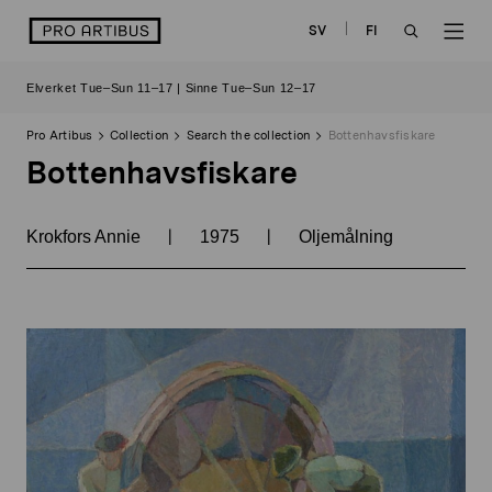
Skip
logo
SV
FI
to
OPEN
OP
content
Elverket Tue–Sun 11–17 | Sinne Tue–Sun 12–17
SEARCH
NAV
Pro Artibus
Collection
Search the collection
Bottenhavsfiskare
Bottenhavsfiskare
|
|
Krokfors Annie
1975
Oljemålning