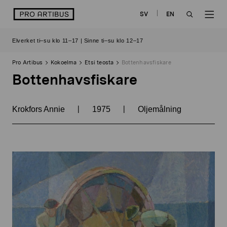
Siirry
logo
SV
EN
sisältöön
OPEN
OP
Elverket ti–su klo 11–17 | Sinne ti–su klo 12–17
SEARCH
NAV
Pro Artibus
Kokoelma
Etsi teosta
Bottenhavsfiskare
Bottenhavsfiskare
|
|
Krokfors Annie
1975
Oljemålning