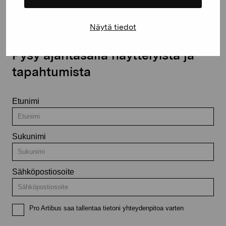
Näytä tiedot
Pysy ajantasalla näyttelyistä ja
tapahtumista
Etunimi
Sukunimi
Sähköpostiosoite
Pro Artibus saa tallentaa tietoni yhteydenpitoa varten