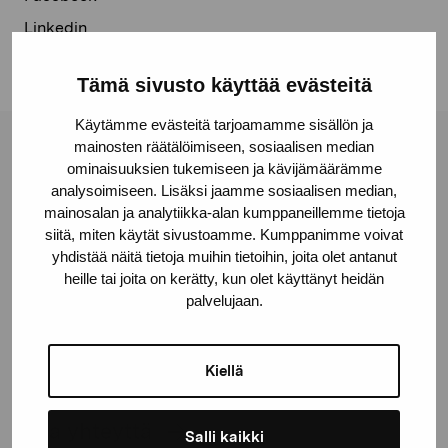
Linkedin
Tämä sivusto käyttää evästeitä
Käytämme evästeitä tarjoamamme sisällön ja
mainosten räätälöimiseen, sosiaalisen median
Pro Artibus -säätiö
ominaisuuksien tukemiseen ja kävijämäärämme
analysoimiseen. Lisäksi jaamme sosiaalisen median,
mainosalan ja analytiikka-alan kumppaneillemme tietoja
Kustaa Vaasan katu 11
siitä, miten käytät sivustoamme. Kumppanimme voivat
10600 Tammisaari
yhdistää näitä tietoja muihin tietoihin, joita olet antanut
heille tai joita on kerätty, kun olet käyttänyt heidän
proartibus@proartibus.fi
palvelujaan.
+358 (0)50 371 6339
Kiellä
Ota yhteyttä
Salli kaikki